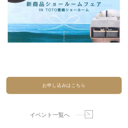
トップページ
商品紹介
家（施工事例一覧）
鈴茂の家づくり
ブログ
・MUKU
・MUKUの家一覧
建物いろいろ
イベント
・DENTOU
・DENTOUの家一覧
お家見守り隊
大工紹介
・MARUTA
・MARUTAの家一覧
土地について
会社案内
・CUSTOM
・CUSTOM
ORDER
ORDERの家一覧
採用情報
・REFORM
・REFORMの家一覧
お問い合わせ
・資料請求
イベント一覧へ