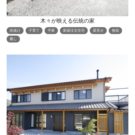
木々が映える伝統の家
吹抜け
子育て
平家
新築注文住宅
梁見せ
無垢
癒し