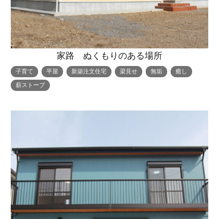
家路 ぬくもりのある場所
子育て
平屋
新築注文住宅
梁見せ
無垢
癒し
薪ストーブ