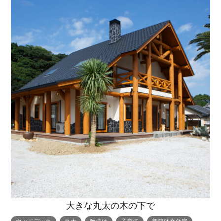
トップページ
商品紹介
家（施工事例一覧）
鈴茂の家づくり
ブログ
・MUKU
・MUKUの家一覧
建物いろいろ
大きな丸太の木の下で
イベント
・DENTOU
・DENTOUの家一覧
お家見守り隊