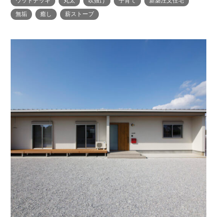
ウッドデッキ
丸太
吹抜け
子育て
新築注文住宅
無垢
癒し
薪ストーブ
大工紹介
・MARUTA
・MARUTAの家一覧
土地について
会社案内
・CUSTOM
・CUSTOM
ORDER
ORDERの家一覧
採用情報
・REFORM
・REFORMの家一覧
お問い合わせ
・資料請求