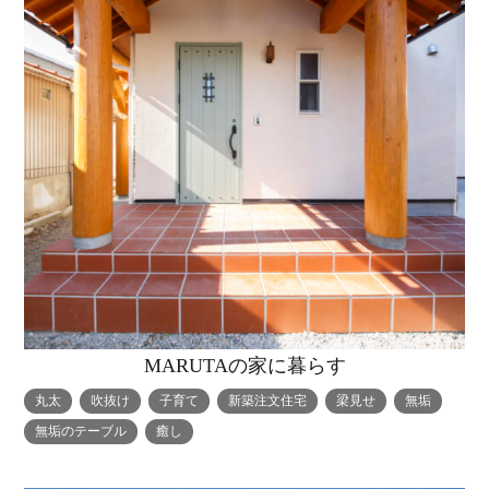
MARUTAの家に暮らす
丸太
吹抜け
子育て
新築注文住宅
梁見せ
無垢
無垢のテーブル
癒し