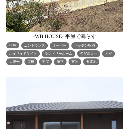
-WB HOUSE- 平屋で暮らす
LDK
エントランス
オーダー
キッチン収納
ハイサイドライト
ランドリールーム
勾配高天井
和室
太陽光
屋根
平屋
廊下
玄関
蓄電池