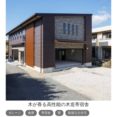
木が香る高性能の木造寄宿舎
ガレージ
倉庫
寄宿舎
寮
新築注文住宅