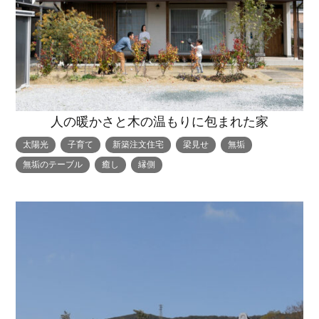
人の暖かさと木の温もりに包まれた家
太陽光
子育て
新築注文住宅
梁見せ
無垢
無垢のテーブル
癒し
縁側