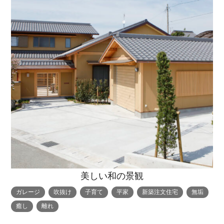
美しい和の景観
ガレージ
吹抜け
子育て
平家
新築注文住宅
無垢
癒し
離れ