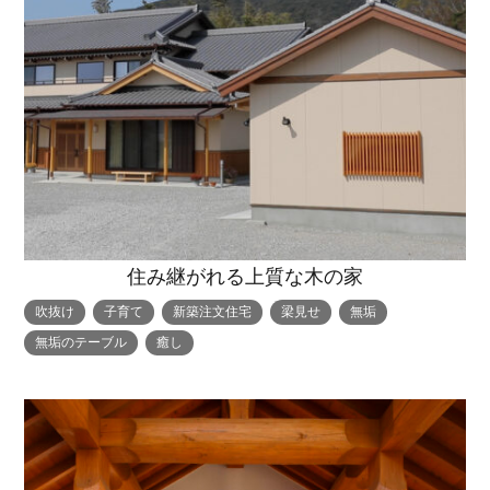
住み継がれる上質な木の家
吹抜け
子育て
新築注文住宅
梁見せ
無垢
無垢のテーブル
癒し