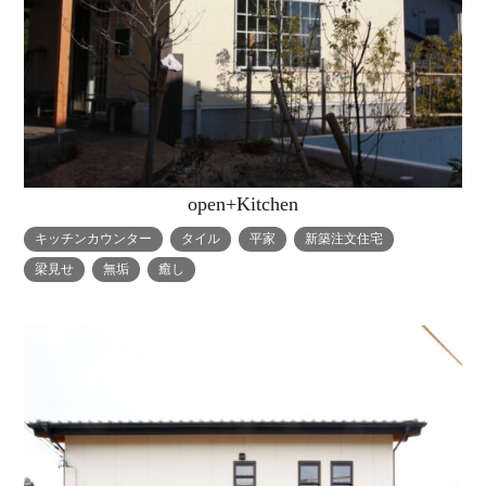
open+Kitchen
キッチンカウンター
タイル
平家
新築注文住宅
梁見せ
無垢
癒し