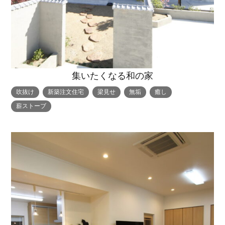
集いたくなる和の家
吹抜け
新築注文住宅
梁見せ
無垢
癒し
薪ストーブ