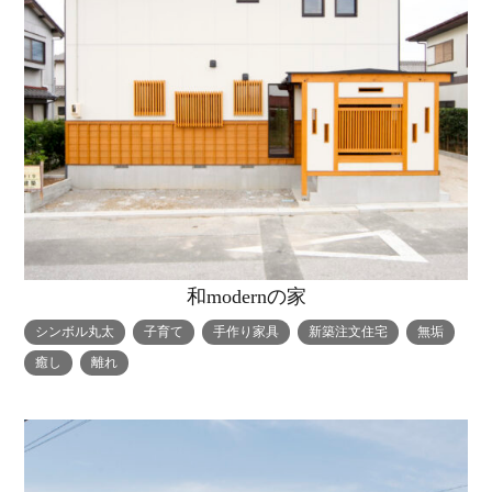
和modernの家
シンボル丸太
子育て
手作り家具
新築注文住宅
無垢
癒し
離れ