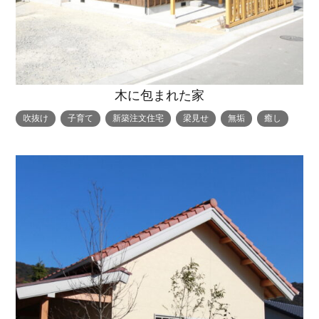
木に包まれた家
吹抜け
子育て
新築注文住宅
梁見せ
無垢
癒し