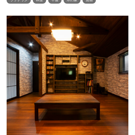
ウッドワン
和室
平屋
木の家
無垢