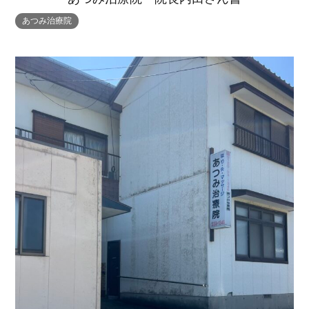
あつみ治療院
トップページ
商品紹介
家（施工事例一覧）
鈴茂の家づくり
ブログ
・MUKU
・MUKUの家一覧
建物いろいろ
イベント
・DENTOU
・DENTOUの家一覧
お家見守り隊
大工紹介
・MARUTA
・MARUTAの家一覧
土地について
会社案内
・CUSTOM
・CUSTOM
ORDER
ORDERの家一覧
採用情報
・REFORM
・REFORMの家一覧
お問い合わせ
・資料請求