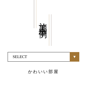
施工事例
商品紹介
家（施工事例一覧）
・MUKU
・MUKUの家一覧
・DENTOU
・DENTOUの家一覧
かわいい部屋
・MARUTA
・MARUTAの家一覧
・CUSTOM
・CUSTOM
ORDER
ORDERの家一覧
・REFORM
・REFORMの家一覧