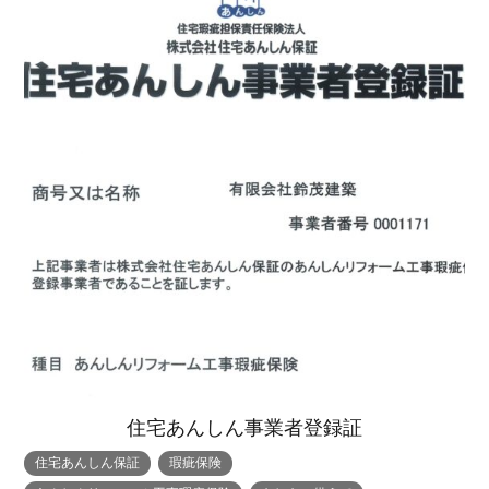
トップページ
商品紹介
家（施工事例一覧）
鈴茂の家づくり
ブログ
・MUKU
・MUKUの家一覧
建物いろいろ
イベント
・DENTOU
・DENTOUの家一覧
お家見守り隊
住宅あんしん事業者登録証
大工紹介
・MARUTA
・MARUTAの家一覧
土地について
住宅あんしん保証
瑕疵保険
会社案内
・CUSTOM
・CUSTOM