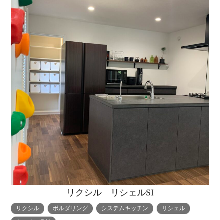
トップページ
商品紹介
家（施工事例一覧）
鈴茂の家づくり
ブログ
・MUKU
・MUKUの家一覧
建物いろいろ
イベント
・DENTOU
・DENTOUの家一覧
お家見守り隊
リクシル リシェルSI
大工紹介
・MARUTA
・MARUTAの家一覧
土地について
リクシル
ボルダリング
システムキッチン
リシェル
会社案内
・CUSTOM
・CUSTOM