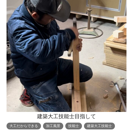
トップページ
商品紹介
家（施工事例一覧）
鈴茂の家づくり
ブログ
・MUKU
・MUKUの家一覧
建物いろいろ
イベント
・DENTOU
・DENTOUの家一覧
お家見守り隊
建築大工技能士目指して
大工紹介
・MARUTA
・MARUTAの家一覧
土地について
大工だからできる
加工風景
技能士
建築大工技能士
会社案内
・CUSTOM
・CUSTOM
ORDER
ORDERの家一覧