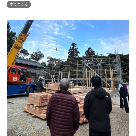
採用情報
木でつくる
・REFORM
・REFORMの家一覧
お問い合わせ
・資料請求