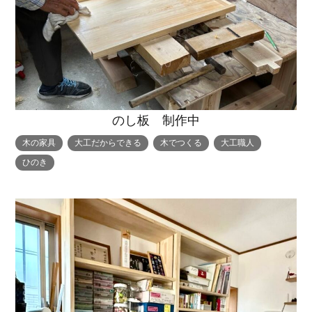
のし板 制作中
木の家具
大工だからできる
木でつくる
大工職人
ひのき