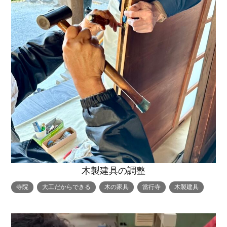
木製建具の調整
寺院
大工だからできる
木の家具
當行寺
木製建具