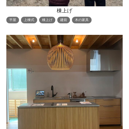
棟上げ
平屋
上棟式
棟上げ
建前
木の家具