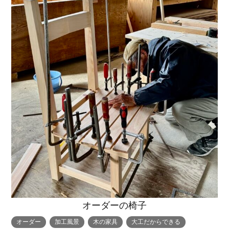
トップページ
商品紹介
家（施工事例一覧）
鈴茂の家づくり
ブログ
・MUKU
・MUKUの家一覧
建物いろいろ
イベント
・DENTOU
・DENTOUの家一覧
お家見守り隊
大工紹介
・MARUTA
・MARUTAの家一覧
土地について
オーダーの椅子
会社案内
・CUSTOM
・CUSTOM
オーダー
加工風景
木の家具
大工だからできる
ORDER
ORDERの家一覧