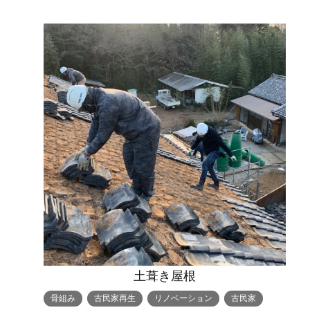
土葺き屋根
骨組み
古民家再生
リノベーション
古民家