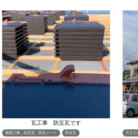
瓦工事 防災瓦です
屋根工事、防災瓦、防水シート
防災瓦
大工工