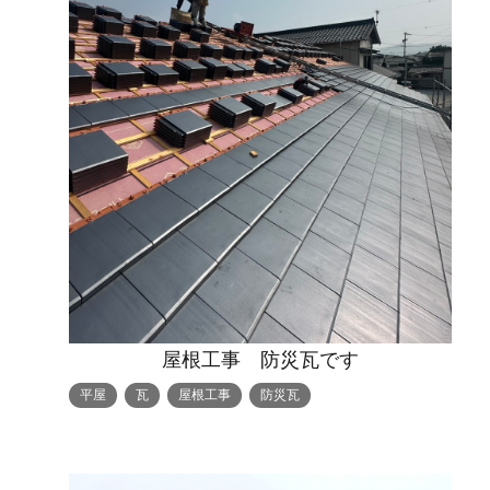
屋根工事 防災瓦です
平屋
瓦
屋根工事
防災瓦