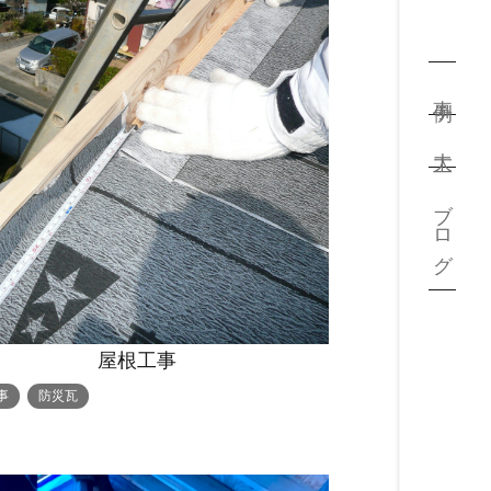
事例
大工
ブログ
屋根工事
事
防災瓦