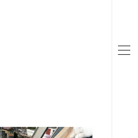
鈴茂の家づくり
建物いろいろ
お家見守り隊
土地について