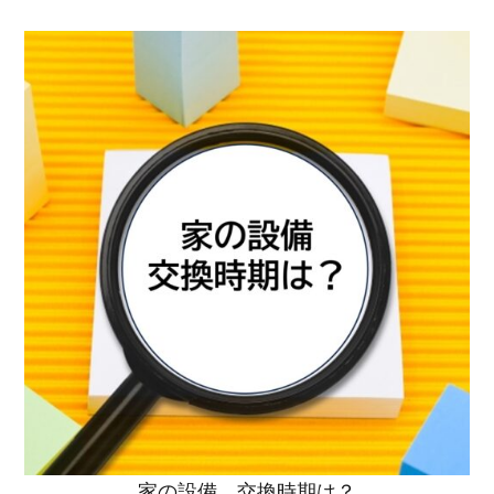
トップページ
商品紹介
家（施工事例一覧）
鈴茂の家づくり
ブログ
・MUKU
・MUKUの家一覧
建物いろいろ
イベント
・DENTOU
・DENTOUの家一覧
お家見守り隊
大工紹介
・MARUTA
・MARUTAの家一覧
土地について
会社案内
・CUSTOM
・CUSTOM
ORDER
ORDERの家一覧
採用情報
・REFORM
・REFORMの家一覧
お問い合わせ
・資料請求
家の設備 交換時期は？