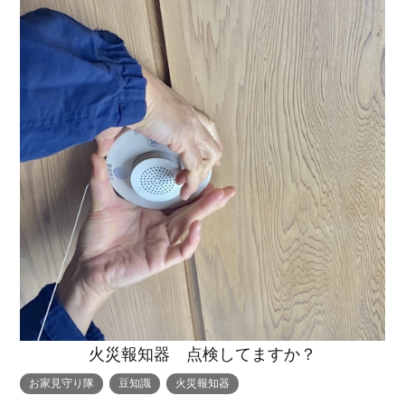
火災報知器 点検してますか？
お家見守り隊
豆知識
火災報知器