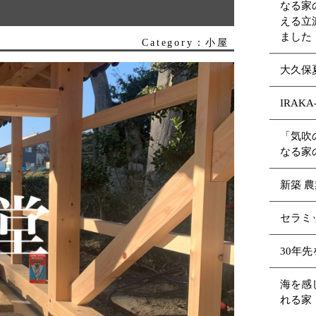
なる家
える立
ました
Category：小屋
大久保
IRAK
「気吹
なる家
新築 
セラミッ
30年
海を感
れる家（