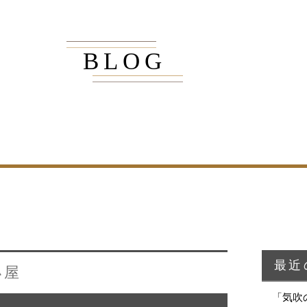
BLOG
商品紹介
家（施工事例一覧）
・MUKU
・MUKUの家一覧
・DENTOU
・DENTOUの家一覧
・MARUTA
・MARUTAの家一覧
・CUSTOM
・CUSTOM
ORDER
ORDERの家一覧
最近
小屋
・REFORM
・REFORMの家一覧
「気吹