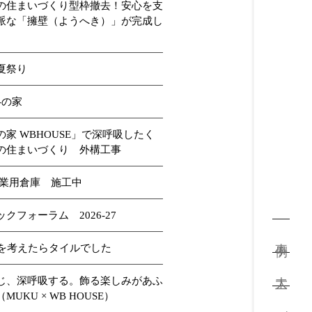
の住まいづくり型枠撤去！安心を支
派な「擁壁（ようへき）」が完成し
夏祭り
A-の家
の家 WBHOUSE」で深呼吸したく
の住まいづくり 外構工事
農業用倉庫 施工中
クフォーラム 2026-27
事例
先を考えたらタイルでした
大工
じ、深呼吸する。飾る楽しみがあふ
MUKU × WB HOUSE）