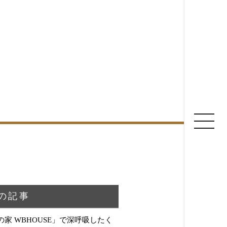
鈴茂の家づくり
建物いろいろ
お家見守り隊
土地について
の記事
の家 WBHOUSE」で深呼吸したく