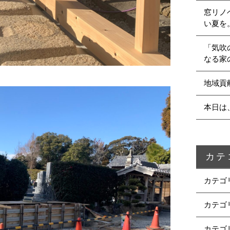
窓リノ
い夏を
「気吹
なる家
地域貢
本日は
カテ
カテゴ
カテゴ
カテゴ