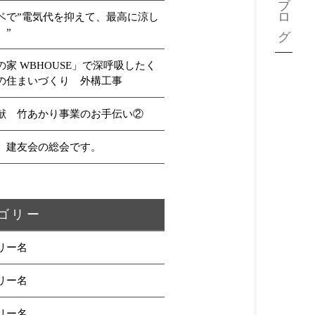
ブログ
ベで”電気代を抑えて、最高に涼し
。”
の家 WBHOUSE」で深呼吸したく
の住まいづくり 外構工事
献 竹あかり事業のお手伝い②
、建友会の総会です。
ゴリー
リー名
リー名
リー名