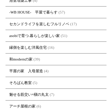
浴室増築工事
(4)
-WB HOUSE- 平屋で暮らす
(57)
セカンドライフを楽しむフルリノベ
(17)
asobiで育つ.暮らしが楽しい家
(51)
縁側を楽しむ洋風住宅
(16)
和modernの家
(39)
平屋の家 入母屋造
(4)
そろばん教室
(5)
魅せる筋交い×槇の丸太
(7)
アーチ屋根の家
(6)