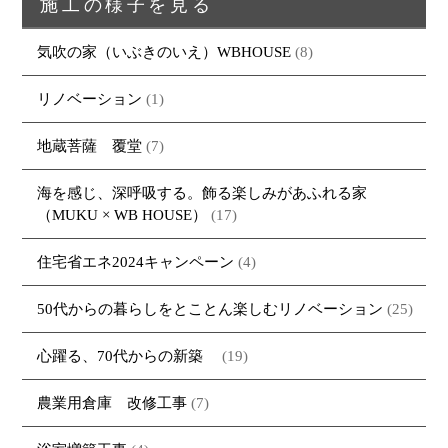
施工の様子を見る
トップページ
商品紹介
家（施工事例一覧）
鈴茂の家づくり
ブログ
・MUKU
・MUKUの家一覧
建物いろいろ
気吹の家（いぶきのいえ）WBHOUSE
(8)
イベント
・DENTOU
・DENTOUの家一覧
お家見守り隊
リノベーション
(1)
大工紹介
・MARUTA
・MARUTAの家一覧
土地について
地蔵菩薩 覆堂
(7)
会社案内
・CUSTOM
・CUSTOM
ORDER
ORDERの家一覧
採用情報
海を感じ、深呼吸する。飾る楽しみがあふれる家
・REFORM
・REFORMの家一覧
（MUKU × WB HOUSE）
(17)
お問い合わせ
・資料請求
住宅省エネ2024キャンペーン
(4)
50代からの暮らしをとことん楽しむリノベーション
(25)
心躍る、70代からの新築
(19)
農業用倉庫 改修工事
(7)