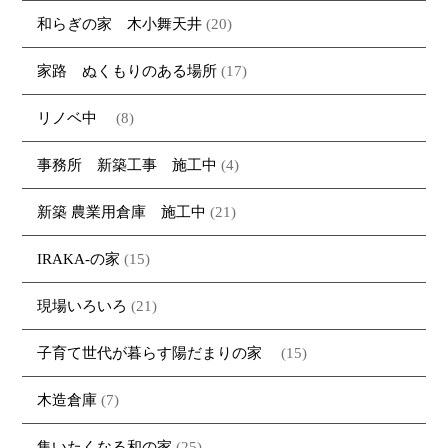
和らぎの家 木小舞天井
(20)
家路 ぬくもりのある場所
(17)
リノベ中
(8)
事務所 新築工事 施工中
(4)
新築 農業用倉庫 施工中
(21)
IRAKA-の家
(15)
現場いろいろ
(21)
子育て世代が暮らす陽だまりの家
(15)
木造倉庫
(7)
集いたくなる和の家
(25)