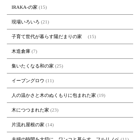
IRAKA-の家
(15)
現場いろいろ
(21)
子育て世代が暮らす陽だまりの家
(15)
木造倉庫
(7)
集いたくなる和の家
(25)
イーブングロウ
(11)
人の温かさと木のぬくもりに包まれた家
(19)
木につつまれた家
(23)
片流れ屋根の家
(14)
夫婦の時間を大切に ワンコと暮らす フルリノベ
(11)