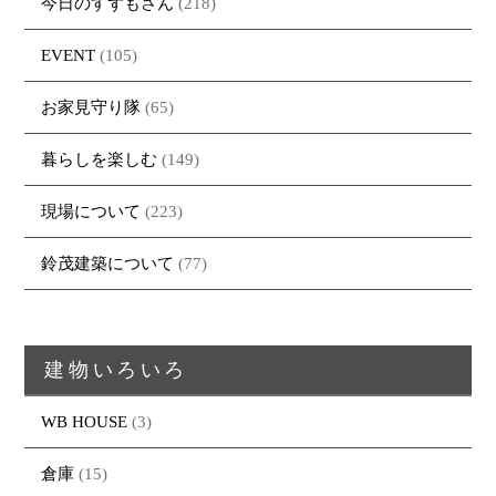
今日のすずもさん
(218)
EVENT
(105)
お家見守り隊
(65)
トップページ
商品紹介
家（施工事例一覧）
鈴茂の家づくり
暮らしを楽しむ
(149)
ブログ
・MUKU
・MUKUの家一覧
建物いろいろ
イベント
・DENTOU
・DENTOUの家一覧
お家見守り隊
現場について
(223)
大工紹介
・MARUTA
・MARUTAの家一覧
土地について
鈴茂建築について
(77)
会社案内
・CUSTOM
・CUSTOM
ORDER
ORDERの家一覧
採用情報
・REFORM
・REFORMの家一覧
お問い合わせ
建物いろいろ
・資料請求
WB HOUSE
(3)
倉庫
(15)