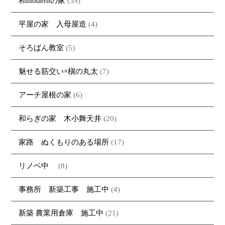
和modernの家
(39)
平屋の家 入母屋造
(4)
そろばん教室
(5)
魅せる筋交い×槇の丸太
(7)
アーチ屋根の家
(6)
和らぎの家 木小舞天井
(20)
家路 ぬくもりのある場所
(17)
リノベ中
(8)
事務所 新築工事 施工中
(4)
新築 農業用倉庫 施工中
(21)