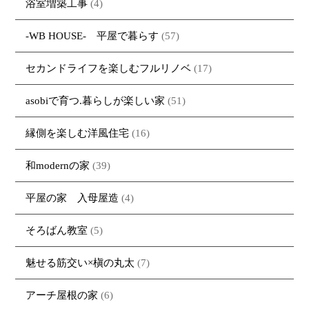
浴室増築工事
(4)
-WB HOUSE- 平屋で暮らす
(57)
セカンドライフを楽しむフルリノベ
(17)
asobiで育つ.暮らしが楽しい家
(51)
縁側を楽しむ洋風住宅
(16)
和modernの家
(39)
平屋の家 入母屋造
(4)
そろばん教室
(5)
魅せる筋交い×槇の丸太
(7)
アーチ屋根の家
(6)