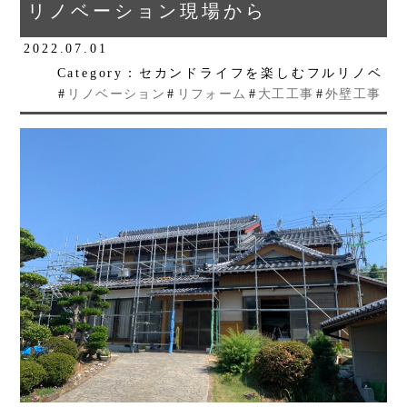
リノベーション現場から
2022.07.01
Category：セカンドライフを楽しむフルリノベ
#
リノベーション
#
リフォーム
#
大工工事
#
外壁工事