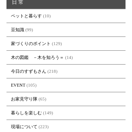
日常
ペットと暮らす
(10)
豆知識
(99)
家づくりのポイント
(129)
木の図鑑 －木を知ろう＝
(14)
トップページ
商品紹介
家（施工事例一覧）
鈴茂の家づくり
今日のすずもさん
(218)
ブログ
・MUKU
・MUKUの家一覧
建物いろいろ
EVENT
(105)
イベント
・DENTOU
・DENTOUの家一覧
お家見守り隊
お家見守り隊
(65)
大工紹介
・MARUTA
・MARUTAの家一覧
土地について
会社案内
・CUSTOM
・CUSTOM
暮らしを楽しむ
(149)
ORDER
ORDERの家一覧
採用情報
・REFORM
・REFORMの家一覧
現場について
(223)
お問い合わせ