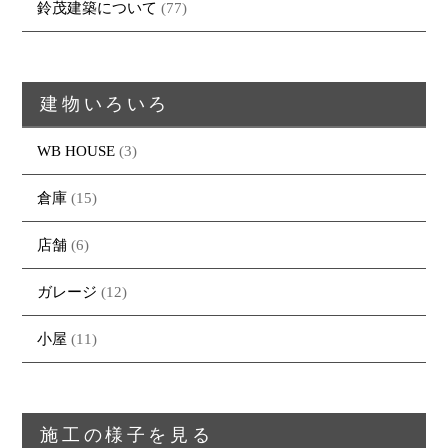
トップページ
商品紹介
家（施工事例一覧）
鈴茂の家づくり
鈴茂建築について
(77)
ブログ
・MUKU
・MUKUの家一覧
建物いろいろ
イベント
・DENTOU
・DENTOUの家一覧
お家見守り隊
建物いろいろ
大工紹介
・MARUTA
・MARUTAの家一覧
土地について
会社案内
・CUSTOM
・CUSTOM
WB HOUSE
(3)
ORDER
ORDERの家一覧
採用情報
・REFORM
・REFORMの家一覧
倉庫
(15)
お問い合わせ
・資料請求
店舗
(6)
ガレージ
(12)
小屋
(11)
施工の様子を見る