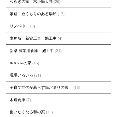
和らぎの家 木小舞天井
(20)
家路 ぬくもりのある場所
(17)
リノベ中
(8)
事務所 新築工事 施工中
(4)
新築 農業用倉庫 施工中
(21)
IRAKA-の家
(15)
現場いろいろ
(21)
子育て世代が暮らす陽だまりの家
(15)
木造倉庫
(7)
集いたくなる和の家
(25)