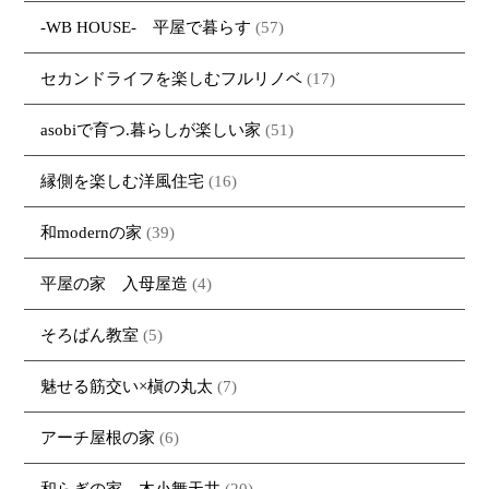
-WB HOUSE- 平屋で暮らす
(57)
セカンドライフを楽しむフルリノベ
(17)
asobiで育つ.暮らしが楽しい家
(51)
縁側を楽しむ洋風住宅
(16)
和modernの家
(39)
平屋の家 入母屋造
(4)
そろばん教室
(5)
魅せる筋交い×槇の丸太
(7)
アーチ屋根の家
(6)
和らぎの家 木小舞天井
(20)