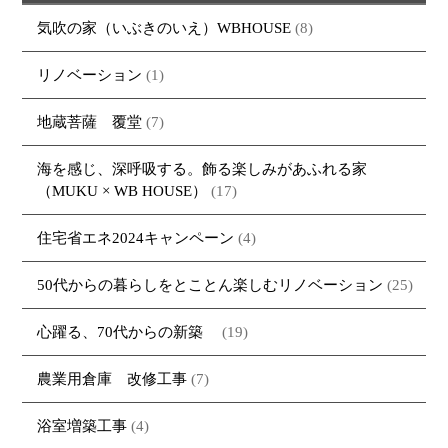
・資料請求
気吹の家（いぶきのいえ）WBHOUSE
(8)
リノベーション
(1)
地蔵菩薩 覆堂
(7)
海を感じ、深呼吸する。飾る楽しみがあふれる家
（MUKU × WB HOUSE）
(17)
住宅省エネ2024キャンペーン
(4)
50代からの暮らしをとことん楽しむリノベーション
(25)
心躍る、70代からの新築
(19)
農業用倉庫 改修工事
(7)
浴室増築工事
(4)