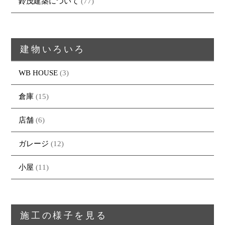
鈴茂建築について
(77)
建物いろいろ
WB HOUSE
(3)
倉庫
(15)
トップページ
商品紹介
家（施工事例一覧）
鈴茂の家づくり
店舗
(6)
ブログ
・MUKU
・MUKUの家一覧
建物いろいろ
ガレージ
(12)
イベント
・DENTOU
・DENTOUの家一覧
お家見守り隊
大工紹介
・MARUTA
・MARUTAの家一覧
土地について
小屋
(11)
会社案内
・CUSTOM
・CUSTOM
ORDER
ORDERの家一覧
採用情報
・REFORM
・REFORMの家一覧
施工の様子を見る
お問い合わせ