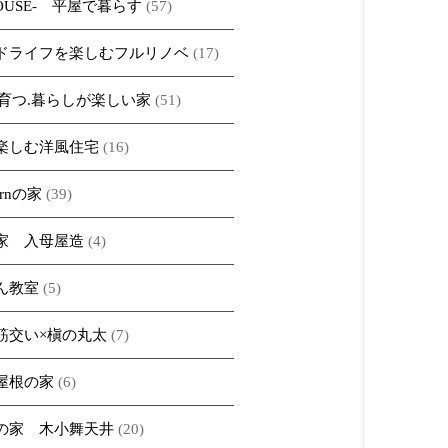
HOUSE- 平屋で暮らす
(57)
ドライフを楽しむフルリノベ
(17)
iで育つ.暮らしが楽しい家
(51)
楽しむ洋風住宅
(16)
ernの家
(39)
家 入母屋造
(4)
ん教室
(5)
筋交い×槇の丸太
(7)
屋根の家
(6)
の家 木小舞天井
(20)