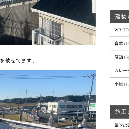
建物
WB HO
倉庫
(1
店舗
(6
を被せてます。
ガレー
小屋
(1
施工
気吹の