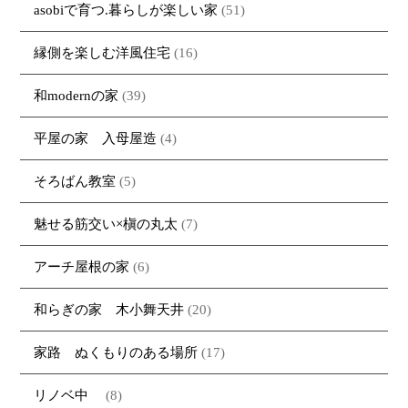
asobiで育つ.暮らしが楽しい家
(51)
縁側を楽しむ洋風住宅
(16)
和modernの家
(39)
平屋の家 入母屋造
(4)
そろばん教室
(5)
魅せる筋交い×槇の丸太
(7)
アーチ屋根の家
(6)
和らぎの家 木小舞天井
(20)
家路 ぬくもりのある場所
(17)
リノベ中
(8)