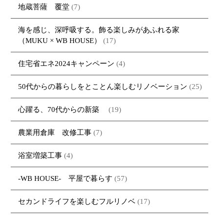
地蔵菩薩 覆堂
(7)
海を感じ、深呼吸する。飾る楽しみがあふれる家
（MUKU × WB HOUSE）
(17)
住宅省エネ2024キャンペーン
(4)
50代からの暮らしをとことん楽しむリノベーション
(25)
心躍る、70代からの新築
(19)
農業用倉庫 改修工事
(7)
浴室増築工事
(4)
-WB HOUSE- 平屋で暮らす
(57)
セカンドライフを楽しむフルリノベ
(17)