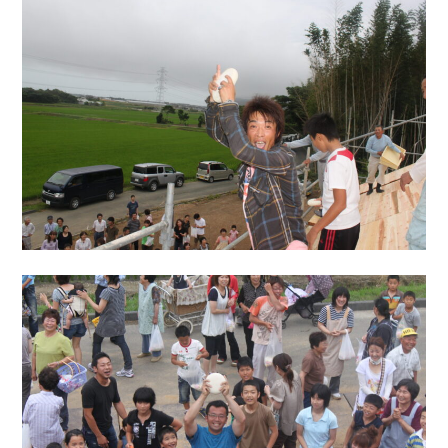
トップページ
商品紹介
家（施工事例一覧）
鈴茂の家づくり
ブログ
・MUKU
・MUKUの家一覧
建物いろいろ
イベント
・DENTOU
・DENTOUの家一覧
お家見守り隊
大工紹介
・MARUTA
・MARUTAの家一覧
土地について
会社案内
・CUSTOM
・CUSTOM
ORDER
ORDERの家一覧
採用情報
・REFORM
・REFORMの家一覧
お問い合わせ
・資料請求