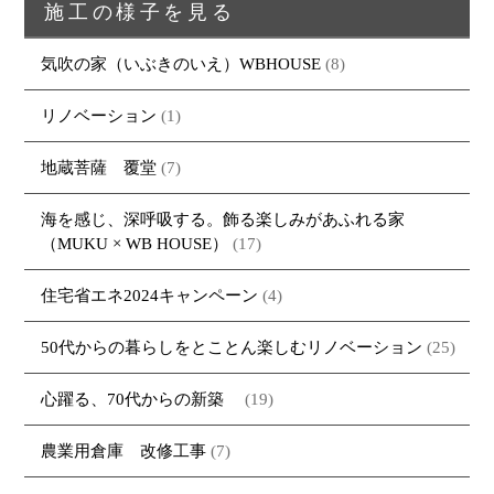
施工の様子を見る
トップページ
商品紹介
家（施工事例一覧）
鈴茂の家づくり
ブログ
・MUKU
・MUKUの家一覧
建物いろいろ
気吹の家（いぶきのいえ）WBHOUSE
(8)
イベント
・DENTOU
・DENTOUの家一覧
お家見守り隊
リノベーション
(1)
大工紹介
・MARUTA
・MARUTAの家一覧
土地について
地蔵菩薩 覆堂
(7)
会社案内
・CUSTOM
・CUSTOM
ORDER
ORDERの家一覧
採用情報
海を感じ、深呼吸する。飾る楽しみがあふれる家
・REFORM
・REFORMの家一覧
（MUKU × WB HOUSE）
(17)
お問い合わせ
・資料請求
住宅省エネ2024キャンペーン
(4)
50代からの暮らしをとことん楽しむリノベーション
(25)
心躍る、70代からの新築
(19)
農業用倉庫 改修工事
(7)