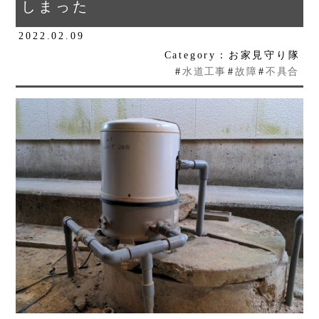
しまった
2022.02.09
Category：お家見守り隊
#
水道工事
#
故障
#
不具合