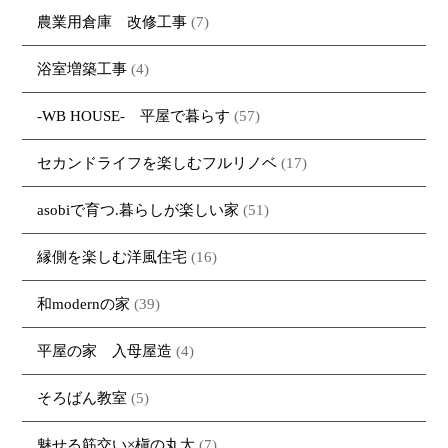
農業用倉庫 改修工事
(7)
浴室増築工事
(4)
-WB HOUSE- 平屋で暮らす
(57)
セカンドライフを楽しむフルリノベ
(17)
asobiで育つ.暮らしが楽しい家
(51)
縁側を楽しむ洋風住宅
(16)
和modernの家
(39)
平屋の家 入母屋造
(4)
そろばん教室
(5)
魅せる筋交い×槇の丸太
(7)