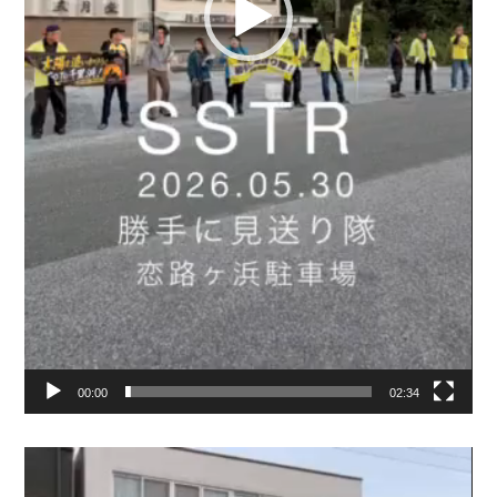
00:00
02:34
動
画
プ