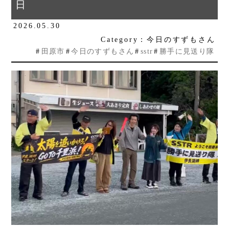
日
2026.05.30
Category：今日のすずもさん
#
田原市
#
今日のすずもさん
#
sstr
#
勝手に見送り隊