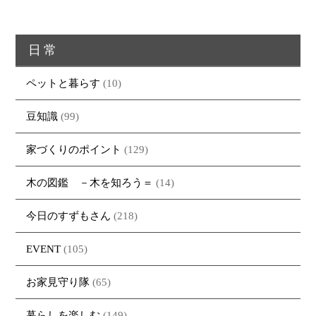
トップページ
商品紹介
家（施工事例一覧）
鈴茂の家づくり
日常
ブログ
・MUKU
・MUKUの家一覧
建物いろいろ
イベント
・DENTOU
・DENTOUの家一覧
お家見守り隊
ペットと暮らす
(10)
大工紹介
・MARUTA
・MARUTAの家一覧
土地について
豆知識
(99)
会社案内
・CUSTOM
・CUSTOM
ORDER
ORDERの家一覧
家づくりのポイント
(129)
採用情報
・REFORM
・REFORMの家一覧
お問い合わせ
木の図鑑 －木を知ろう＝
(14)
・資料請求
今日のすずもさん
(218)
EVENT
(105)
お家見守り隊
(65)
暮らしを楽しむ
(149)