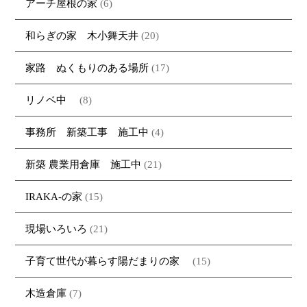
アーチ屋根の家
(6)
和らぎの家 木小舞天井
(20)
家路 ぬくもりのある場所
(17)
リノベ中
(8)
事務所 新築工事 施工中
(4)
新築 農業用倉庫 施工中
(21)
IRAKA-の家
(15)
現場いろいろ
(21)
子育て世代が暮らす陽だまりの家
(15)
木造倉庫
(7)