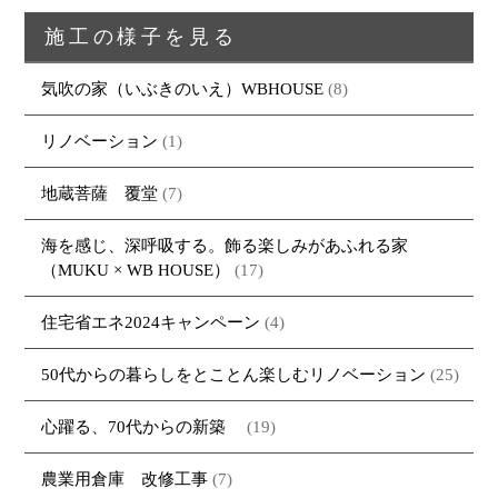
トップページ
商品紹介
家（施工事例一覧）
鈴茂の家づくり
施工の様子を見る
ブログ
・MUKU
・MUKUの家一覧
建物いろいろ
気吹の家（いぶきのいえ）WBHOUSE
(8)
イベント
・DENTOU
・DENTOUの家一覧
お家見守り隊
リノベーション
(1)
大工紹介
・MARUTA
・MARUTAの家一覧
土地について
会社案内
・CUSTOM
・CUSTOM
地蔵菩薩 覆堂
(7)
ORDER
ORDERの家一覧
採用情報
・REFORM
・REFORMの家一覧
海を感じ、深呼吸する。飾る楽しみがあふれる家
お問い合わせ
（MUKU × WB HOUSE）
(17)
・資料請求
住宅省エネ2024キャンペーン
(4)
50代からの暮らしをとことん楽しむリノベーション
(25)
心躍る、70代からの新築
(19)
農業用倉庫 改修工事
(7)