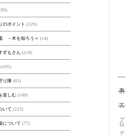
(99)
りのポイント
(129)
鑑 －木を知ろう＝
(14)
すずもさん
(218)
(105)
守り隊
(65)
事例
を楽しむ
(149)
大工
ついて
(223)
ブログ
築について
(77)