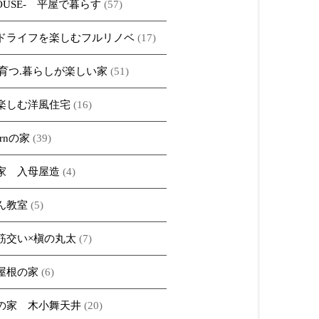
HOUSE- 平屋で暮らす
(57)
ドライフを楽しむフルリノベ
(17)
iで育つ.暮らしが楽しい家
(51)
楽しむ洋風住宅
(16)
ernの家
(39)
家 入母屋造
(4)
ん教室
(5)
筋交い×槇の丸太
(7)
屋根の家
(6)
の家 木小舞天井
(20)