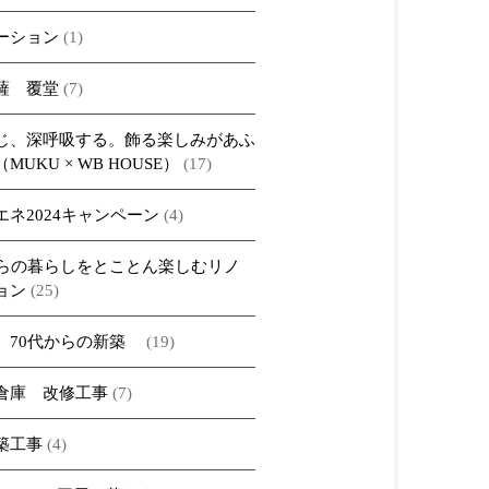
ーション
(1)
薩 覆堂
(7)
じ、深呼吸する。飾る楽しみがあふ
MUKU × WB HOUSE）
(17)
エネ2024キャンペーン
(4)
からの暮らしをとことん楽しむリノ
ョン
(25)
、70代からの新築
(19)
倉庫 改修工事
(7)
築工事
(4)