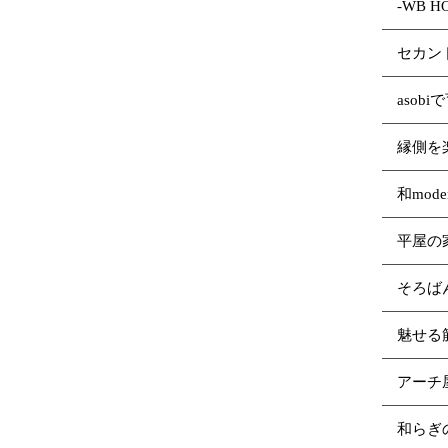
-WB 
セカン
asob
縁側を
和mod
平屋の
そろば
魅せる
アーチ
和らぎ