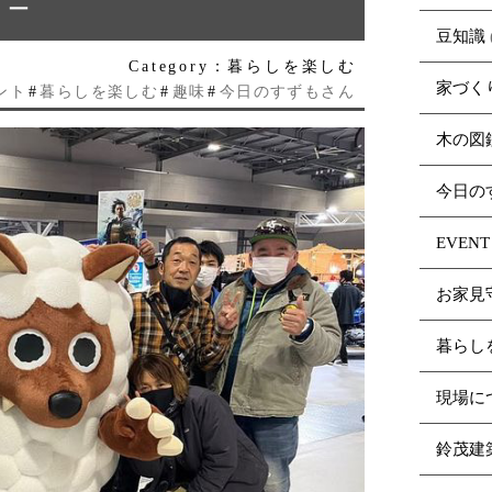
ョー
豆知識
Category：暮らしを楽しむ
家づく
ント
#
暮らしを楽しむ
#
趣味
#
今日のすずもさん
木の図
今日の
EVENT
お家見
暮らし
現場に
鈴茂建