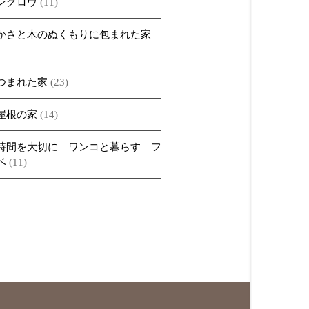
ングロウ
(11)
かさと木のぬくもりに包まれた家
つまれた家
(23)
屋根の家
(14)
時間を大切に ワンコと暮らす フ
ベ
(11)