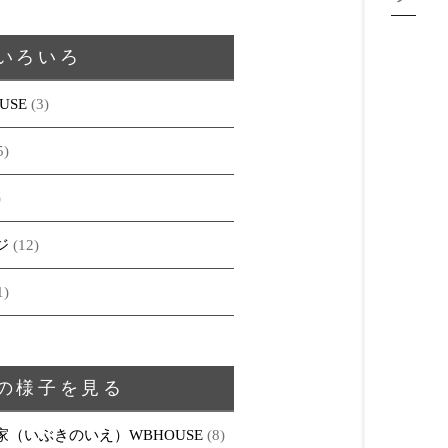
いろいろ
USE
(3)
5)
)
ジ
(12)
1)
の様子を見る
家（いぶきのいえ）WBHOUSE
(8)