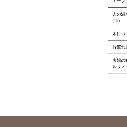
イーブ
人の温
(19)
木につ
片流れ
夫婦の
ルリノ