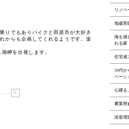
リノベ
地蔵菩
乗りでもありバイクと田原市が大好き
海を感
れからも企画してくれるようです。楽
れる家（
伊良湖岬を出発します。
住宅省
50代
ベーシ
心躍る
る
農業用
浴室増