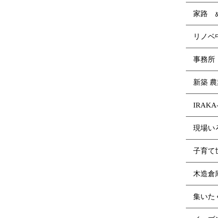
家路 
リノ
事務所
新築 
IRAK
現場い
子育て
木造倉
集いた