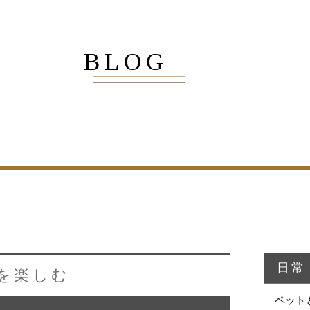
BLOG
商品紹介
家（施工事例一覧）
・MUKU
・MUKUの家一覧
・DENTOU
・DENTOUの家一覧
・MARUTA
・MARUTAの家一覧
・CUSTOM
・CUSTOM
ORDER
ORDERの家一覧
日常
を楽しむ
・REFORM
・REFORMの家一覧
ペット