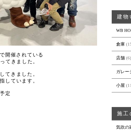
建物
WB HO
倉庫
(1
po」で開催されている
店舗
(6
行ってきました。
ガレー
してきました。
指しています。
小屋
(1
予定
施工
気吹の