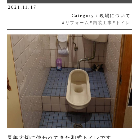
2021.11.17
Category：現場について
#
リフォーム
#
内装工事
#
トイレ
長年大切に使われてきた和式トイレです。