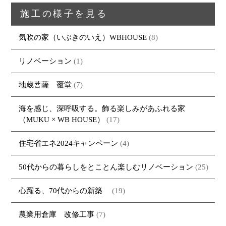
トップページ
商品紹介
家（施工事例一覧）
鈴茂の家づくり
施工の様子を見る
ブログ
・MUKU
・MUKUの家一覧
建物いろいろ
気吹の家（いぶきのいえ）WBHOUSE
(8)
イベント
・DENTOU
・DENTOUの家一覧
お家見守り隊
リノベーション
(1)
大工紹介
・MARUTA
・MARUTAの家一覧
土地について
会社案内
・CUSTOM
・CUSTOM
地蔵菩薩 覆堂
(7)
ORDER
ORDERの家一覧
採用情報
・REFORM
・REFORMの家一覧
海を感じ、深呼吸する。飾る楽しみがあふれる家
お問い合わせ
（MUKU × WB HOUSE）
(17)
・資料請求
住宅省エネ2024キャンペーン
(4)
50代からの暮らしをとことん楽しむリノベーション
(25)
心躍る、70代からの新築
(19)
農業用倉庫 改修工事
(7)