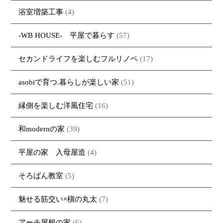
浴室増築工事
(4)
-WB HOUSE- 平屋で暮らす
(57)
セカンドライフを楽しむフルリノベ
(17)
asobiで育つ.暮らしが楽しい家
(51)
縁側を楽しむ洋風住宅
(16)
和modernの家
(39)
平屋の家 入母屋造
(4)
そろばん教室
(5)
魅せる筋交い×槇の丸太
(7)
アーチ屋根の家
(6)