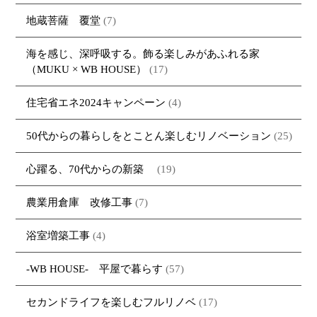
地蔵菩薩 覆堂
(7)
海を感じ、深呼吸する。飾る楽しみがあふれる家
（MUKU × WB HOUSE）
(17)
住宅省エネ2024キャンペーン
(4)
50代からの暮らしをとことん楽しむリノベーション
(25)
心躍る、70代からの新築
(19)
農業用倉庫 改修工事
(7)
浴室増築工事
(4)
-WB HOUSE- 平屋で暮らす
(57)
セカンドライフを楽しむフルリノベ
(17)