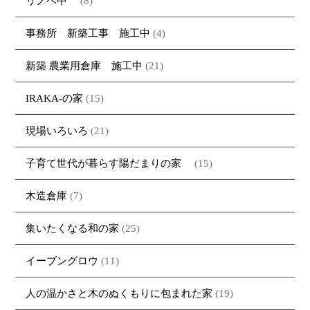
リノベ中
(8)
事務所 新築工事 施工中
(4)
新築 農業用倉庫 施工中
(21)
IRAKA-の家
(15)
現場いろいろ
(21)
子育て世代が暮らす陽だまりの家
(15)
木造倉庫
(7)
集いたくなる和の家
(25)
イーブングロウ
(11)
人の温かさと木のぬくもりに包まれた家
(19)