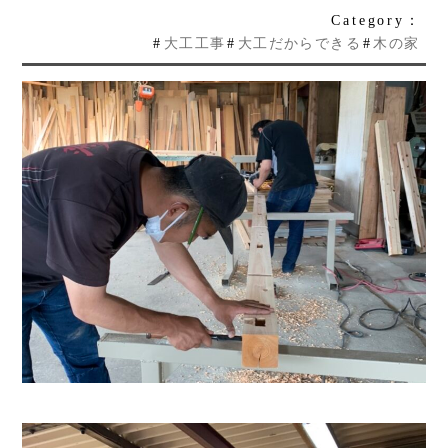
Category：
#
大工工事
#
大工だからできる
#
木の家