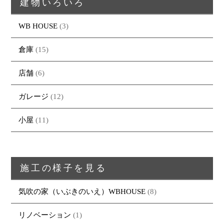
建物いろいろ
WB HOUSE
(3)
倉庫
(15)
店舗
(6)
トップページ
商品紹介
家（施工事例一覧）
鈴茂の家づくり
ガレージ
(12)
ブログ
・MUKU
・MUKUの家一覧
建物いろいろ
小屋
(11)
イベント
・DENTOU
・DENTOUの家一覧
お家見守り隊
大工紹介
・MARUTA
・MARUTAの家一覧
土地について
会社案内
・CUSTOM
・CUSTOM
ORDER
施工の様子を見る
ORDERの家一覧
採用情報
・REFORM
・REFORMの家一覧
気吹の家（いぶきのいえ）WBHOUSE
(8)
お問い合わせ
・資料請求
リノベーション
(1)