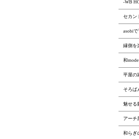
-WB 
セカン
asob
縁側を
和mod
平屋の
そろば
魅せる
アーチ
和らぎ