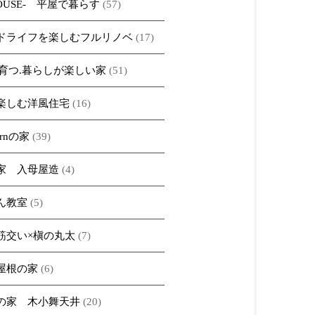
HOUSE- 平屋で暮らす
(57)
ドライフを楽しむフルリノベ
(17)
iで育つ.暮らしが楽しい家
(51)
楽しむ洋風住宅
(16)
ernの家
(39)
家 入母屋造
(4)
ん教室
(5)
筋交い×槇の丸太
(7)
屋根の家
(6)
の家 木小舞天井
(20)