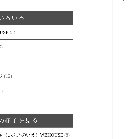
いろいろ
USE
(3)
5)
)
ジ
(12)
1)
の様子を見る
家（いぶきのいえ）WBHOUSE
(8)