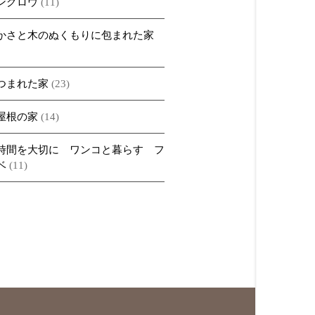
ングロウ
(11)
かさと木のぬくもりに包まれた家
つまれた家
(23)
屋根の家
(14)
時間を大切に ワンコと暮らす フ
ベ
(11)