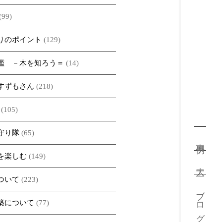
(99)
りのポイント
(129)
鑑 －木を知ろう＝
(14)
すずもさん
(218)
(105)
守り隊
(65)
事例
を楽しむ
(149)
大工
ついて
(223)
ブログ
築について
(77)