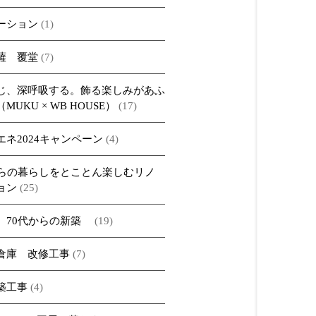
ーション
(1)
薩 覆堂
(7)
じ、深呼吸する。飾る楽しみがあふ
MUKU × WB HOUSE）
(17)
エネ2024キャンペーン
(4)
からの暮らしをとことん楽しむリノ
ョン
(25)
、70代からの新築
(19)
倉庫 改修工事
(7)
築工事
(4)