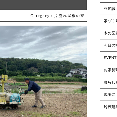
豆知識
Category：片流れ屋根の家
家づく
木の図
今日の
EVENT
お家見
暮らし
現場に
鈴茂建