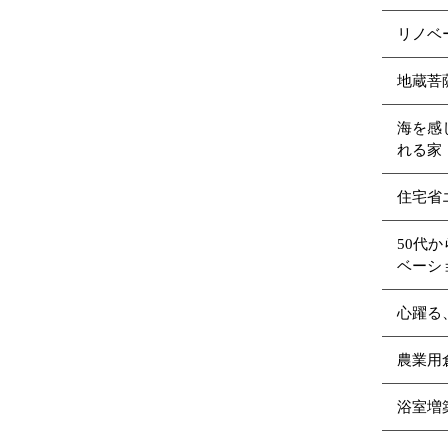
リノベ
地蔵菩
海を感
れる家（
住宅省
50代
ベーシ
心躍る
農業用
浴室増