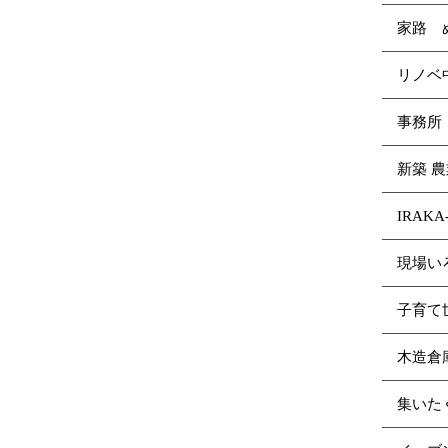
家路 
リノ
事務所
新築 
IRAK
現場い
子育て
木造倉
集いた