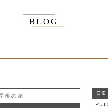
BLOG
商品紹介
家（施工事例一覧）
・MUKU
・MUKUの家一覧
・DENTOU
・DENTOUの家一覧
・MARUTA
・MARUTAの家一覧
・CUSTOM
・CUSTOM
ORDER
ORDERの家一覧
日常
屋根の家
・REFORM
・REFORMの家一覧
ペット