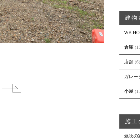
建物
WB HO
倉庫
(1
店舗
(6
ガレー
る
小屋
(1
施工
気吹の