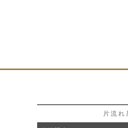
トップページ
ブログ
イベント
大工紹介
会社案内
採用情報
片流れ
お問い合わせ
・資料請求