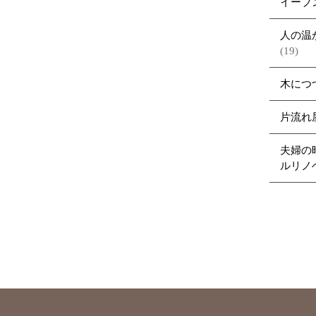
イーブ
人の温
(19)
木につ
片流れ
夫婦の
ルリノ