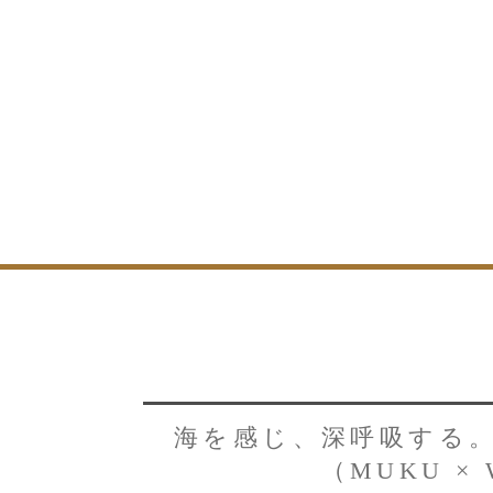
トップページ
ブログ
イベント
大工紹介
会社案内
採用情報
海を感じ、深呼吸する
お問い合わせ
・資料請求
（MUKU × 