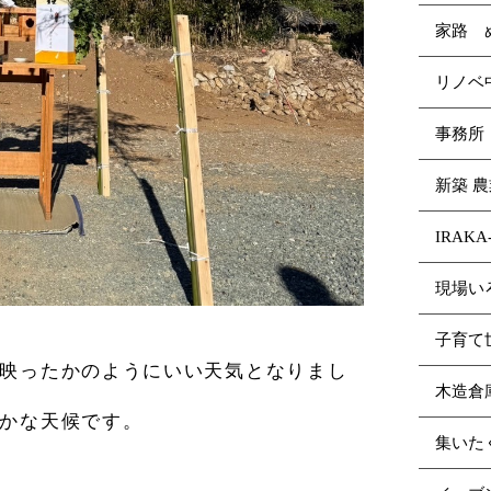
家路 
リノ
事務所
新築 
IRAK
現場い
子育て
映ったかのようにいい天気となりまし
木造倉
かな天候です。
集いた