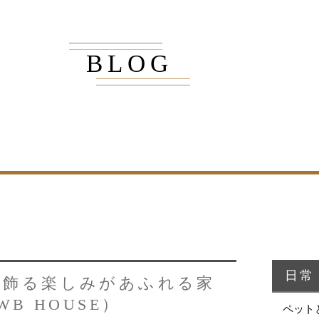
BLOG
商品紹介
家（施工事例一覧）
・MUKU
・MUKUの家一覧
・DENTOU
・DENTOUの家一覧
・MARUTA
・MARUTAの家一覧
・CUSTOM
・CUSTOM
ORDER
ORDERの家一覧
日常
。飾る楽しみがあふれる家
・REFORM
・REFORMの家一覧
WB HOUSE）
ペット