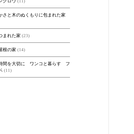
ングロウ
(11)
かさと木のぬくもりに包まれた家
つまれた家
(23)
屋根の家
(14)
時間を大切に ワンコと暮らす フ
ベ
(11)