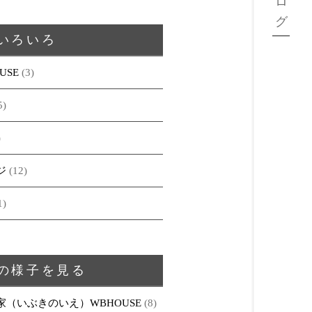
いろいろ
USE
(3)
5)
)
ジ
(12)
1)
の様子を見る
家（いぶきのいえ）WBHOUSE
(8)