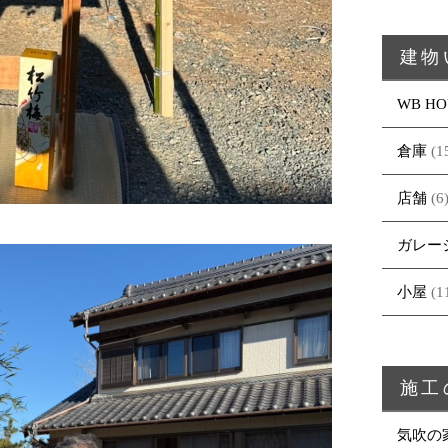
建物
WB HO
倉庫
(1
店舗
(6
ガレー
小屋
(1
施工
気吹の