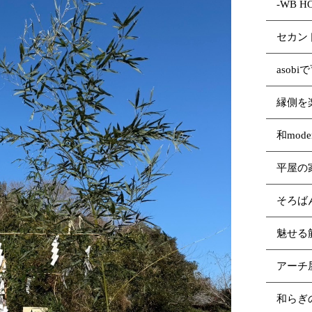
-WB 
セカン
asob
縁側を
和mod
平屋の
そろば
魅せる
アーチ
和らぎ