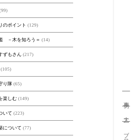
(99)
りのポイント
(129)
鑑 －木を知ろう＝
(14)
すずもさん
(217)
(105)
守り隊
(65)
を楽しむ
(149)
事例
ついて
(223)
大工
築について
(77)
ブログ