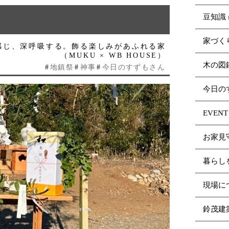
豆知識
家づく
海を感じ、深呼吸する。飾る楽しみがあふれる家
（MUKU × WB HOUSE）
木の図
#
地鎮祭
#
神事
#
今日のすずもさん
今日の
EVENT
お家見
暮らし
現場に
鈴茂建