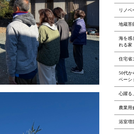
リノベ
地蔵菩
海を感
れる家（
住宅省
50代
ベーシ
心躍る
農業用
浴室増