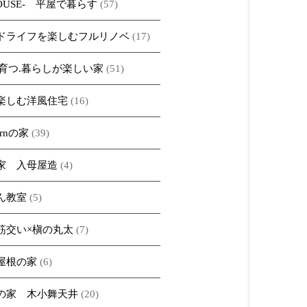
HOUSE- 平屋で暮らす
(57)
ドライフを楽しむフルリノベ
(17)
iで育つ.暮らしが楽しい家
(51)
楽しむ洋風住宅
(16)
ernの家
(39)
家 入母屋造
(4)
ん教室
(5)
筋交い×槇の丸太
(7)
屋根の家
(6)
の家 木小舞天井
(20)