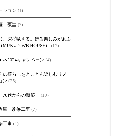
ーション
(1)
薩 覆堂
(7)
じ、深呼吸する。飾る楽しみがあふ
MUKU × WB HOUSE）
(17)
エネ2024キャンペーン
(4)
からの暮らしをとことん楽しむリノ
ョン
(25)
、70代からの新築
(19)
倉庫 改修工事
(7)
築工事
(4)