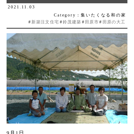
2021.11.03
Category：集いたくなる和の家
#
新築注文住宅
#
鈴茂建築
#
田原市
#
田原の大工
9月1日