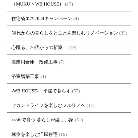
（MUKU × WB HOUSE）
(17)
大工紹介
・MARUTA
・MARUTAの家一覧
土地について
会社案内
・CUSTOM
・CUSTOM
住宅省エネ2024キャンペーン
(4)
ORDER
ORDERの家一覧
採用情報
・REFORM
・REFORMの家一覧
50代からの暮らしをとことん楽しむリノベーション
(25)
お問い合わせ
・資料請求
心躍る、70代からの新築
(19)
農業用倉庫 改修工事
(7)
浴室増築工事
(4)
-WB HOUSE- 平屋で暮らす
(57)
セカンドライフを楽しむフルリノベ
(17)
asobiで育つ.暮らしが楽しい家
(51)
縁側を楽しむ洋風住宅
(16)