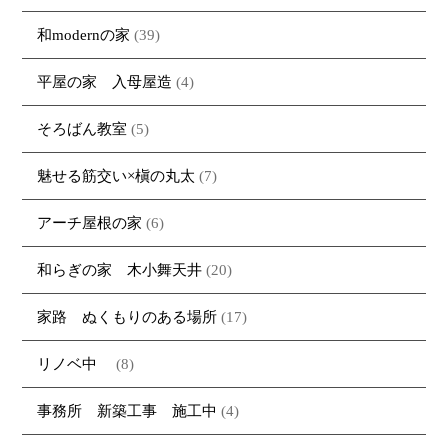
和modernの家
(39)
平屋の家 入母屋造
(4)
そろばん教室
(5)
魅せる筋交い×槇の丸太
(7)
アーチ屋根の家
(6)
和らぎの家 木小舞天井
(20)
家路 ぬくもりのある場所
(17)
リノベ中
(8)
事務所 新築工事 施工中
(4)