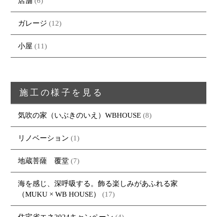
店舗
(6)
ガレージ
(12)
小屋
(11)
トップページ
商品紹介
家（施工事例一覧）
鈴茂の家づくり
ブログ
・MUKU
・MUKUの家一覧
建物いろいろ
イベント
・DENTOU
・DENTOUの家一覧
お家見守り隊
施工の様子を見る
大工紹介
・MARUTA
・MARUTAの家一覧
土地について
気吹の家（いぶきのいえ）WBHOUSE
(8)
会社案内
・CUSTOM
・CUSTOM
ORDER
ORDERの家一覧
採用情報
リノベーション
(1)
・REFORM
・REFORMの家一覧
お問い合わせ
・資料請求
地蔵菩薩 覆堂
(7)
海を感じ、深呼吸する。飾る楽しみがあふれる家
（MUKU × WB HOUSE）
(17)
住宅省エネ2024キャンペーン
(4)