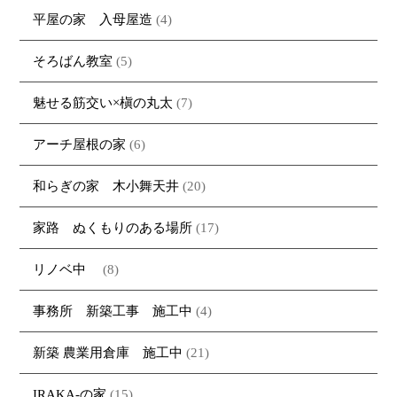
平屋の家 入母屋造
(4)
そろばん教室
(5)
魅せる筋交い×槇の丸太
(7)
アーチ屋根の家
(6)
和らぎの家 木小舞天井
(20)
家路 ぬくもりのある場所
(17)
リノベ中
(8)
事務所 新築工事 施工中
(4)
新築 農業用倉庫 施工中
(21)
IRAKA-の家
(15)