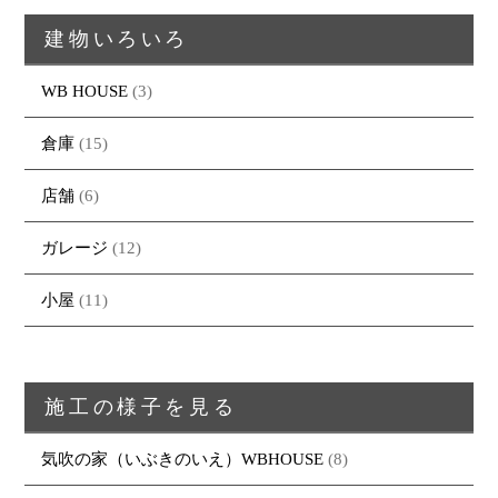
建物いろいろ
WB HOUSE
(3)
倉庫
(15)
店舗
(6)
ガレージ
(12)
小屋
(11)
施工の様子を見る
気吹の家（いぶきのいえ）WBHOUSE
(8)
トップページ
商品紹介
家（施工事例一覧）
鈴茂の家づくり