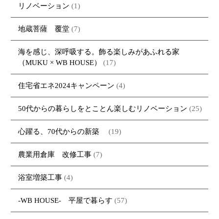
ブログ
・MUKU
・MUKUの家一覧
建物いろいろ
リノベーション
(1)
イベント
・DENTOU
・DENTOUの家一覧
お家見守り隊
地蔵菩薩 覆堂
(7)
大工紹介
・MARUTA
・MARUTAの家一覧
土地について
海を感じ、深呼吸する。飾る楽しみがあふれる家
会社案内
・CUSTOM
・CUSTOM
ORDER
ORDERの家一覧
（MUKU × WB HOUSE）
(17)
採用情報
・REFORM
・REFORMの家一覧
住宅省エネ2024キャンペーン
(4)
お問い合わせ
・資料請求
50代からの暮らしをとことん楽しむリノベーション
(25)
心躍る、70代からの新築
(19)
農業用倉庫 改修工事
(7)
浴室増築工事
(4)
-WB HOUSE- 平屋で暮らす
(57)