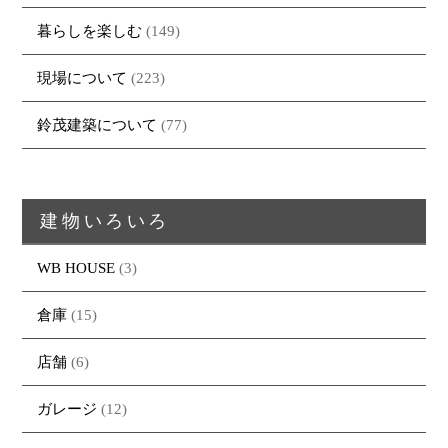
暮らしを楽しむ
(149)
現場について
(223)
鈴茂建築について
(77)
建物いろいろ
WB HOUSE
(3)
トップページ
商品紹介
家（施工事例一覧）
鈴茂の家づくり
倉庫
(15)
ブログ
・MUKU
・MUKUの家一覧
建物いろいろ
イベント
・DENTOU
・DENTOUの家一覧
お家見守り隊
店舗
(6)
大工紹介
・MARUTA
・MARUTAの家一覧
土地について
ガレージ
(12)
会社案内
・CUSTOM
・CUSTOM
ORDER
ORDERの家一覧