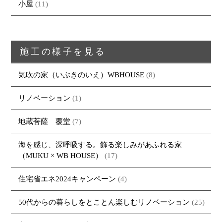
小屋
(11)
採用情報
・REFORM
・REFORMの家一覧
お問い合わせ
・資料請求
施工の様子を見る
気吹の家（いぶきのいえ）WBHOUSE
(8)
リノベーション
(1)
地蔵菩薩 覆堂
(7)
海を感じ、深呼吸する。飾る楽しみがあふれる家
（MUKU × WB HOUSE）
(17)
住宅省エネ2024キャンペーン
(4)
50代からの暮らしをとことん楽しむリノベーション
(25)