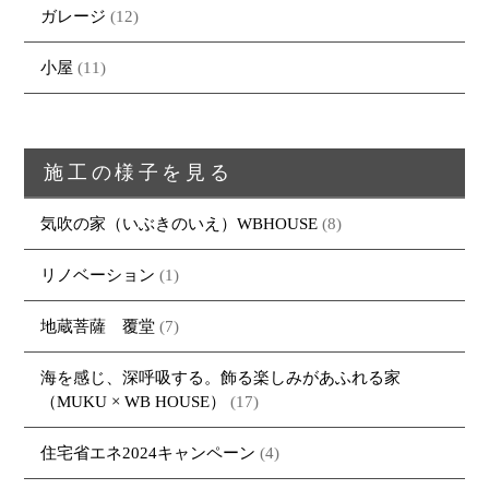
ガレージ
(12)
小屋
(11)
トップページ
商品紹介
家（施工事例一覧）
鈴茂の家づくり
ブログ
・MUKU
・MUKUの家一覧
建物いろいろ
施工の様子を見る
イベント
・DENTOU
・DENTOUの家一覧
お家見守り隊
大工紹介
・MARUTA
・MARUTAの家一覧
土地について
気吹の家（いぶきのいえ）WBHOUSE
(8)
会社案内
・CUSTOM
・CUSTOM
ORDER
ORDERの家一覧
リノベーション
(1)
採用情報
・REFORM
・REFORMの家一覧
お問い合わせ
地蔵菩薩 覆堂
(7)
・資料請求
海を感じ、深呼吸する。飾る楽しみがあふれる家
（MUKU × WB HOUSE）
(17)
住宅省エネ2024キャンペーン
(4)