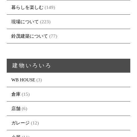
暮らしを楽しむ
(149)
現場について
(223)
鈴茂建築について
(77)
建物いろいろ
WB HOUSE
(3)
トップページ
商品紹介
家（施工事例一覧）
鈴茂の家づくり
倉庫
(15)
ブログ
・MUKU
・MUKUの家一覧
建物いろいろ
イベント
・DENTOU
・DENTOUの家一覧
お家見守り隊
店舗
(6)
大工紹介
・MARUTA
・MARUTAの家一覧
土地について
ガレージ
(12)
会社案内
・CUSTOM
・CUSTOM
ORDER
ORDERの家一覧