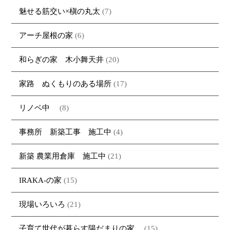
魅せる筋交い×槇の丸太
(7)
アーチ屋根の家
(6)
和らぎの家 木小舞天井
(20)
家路 ぬくもりのある場所
(17)
リノベ中
(8)
事務所 新築工事 施工中
(4)
新築 農業用倉庫 施工中
(21)
IRAKA-の家
(15)
現場いろいろ
(21)
子育て世代が暮らす陽だまりの家
(15)