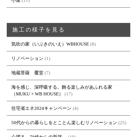
小屋
(11)
採用情報
・REFORM
・REFORMの家一覧
お問い合わせ
・資料請求
施工の様子を見る
気吹の家（いぶきのいえ）WBHOUSE
(8)
リノベーション
(1)
地蔵菩薩 覆堂
(7)
海を感じ、深呼吸する。飾る楽しみがあふれる家
（MUKU × WB HOUSE）
(17)
住宅省エネ2024キャンペーン
(4)
50代からの暮らしをとことん楽しむリノベーション
(25)
心躍る、70代からの新築
(19)