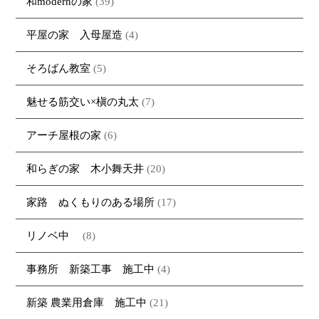
和modernの家
(39)
平屋の家 入母屋造
(4)
そろばん教室
(5)
魅せる筋交い×槇の丸太
(7)
アーチ屋根の家
(6)
和らぎの家 木小舞天井
(20)
家路 ぬくもりのある場所
(17)
リノベ中
(8)
事務所 新築工事 施工中
(4)
新築 農業用倉庫 施工中
(21)