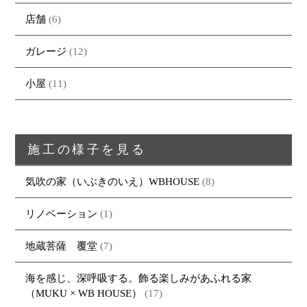
店舗
(6)
会社案内
・CUSTOM
・CUSTOM
ORDER
ORDERの家一覧
採用情報
ガレージ
(12)
・REFORM
・REFORMの家一覧
お問い合わせ
・資料請求
小屋
(11)
施工の様子を見る
気吹の家（いぶきのいえ）WBHOUSE
(8)
リノベーション
(1)
地蔵菩薩 覆堂
(7)
海を感じ、深呼吸する。飾る楽しみがあふれる家
（MUKU × WB HOUSE）
(17)