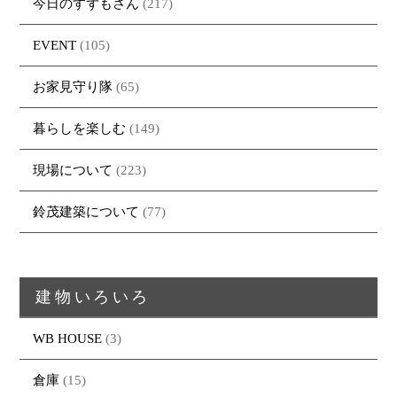
今日のすずもさん
(217)
EVENT
(105)
お家見守り隊
(65)
暮らしを楽しむ
(149)
現場について
(223)
鈴茂建築について
(77)
建物いろいろ
トップページ
商品紹介
家（施工事例一覧）
鈴茂の家づくり
ブログ
・MUKU
・MUKUの家一覧
建物いろいろ
WB HOUSE
(3)
イベント
・DENTOU
・DENTOUの家一覧
お家見守り隊
倉庫
(15)
大工紹介
・MARUTA
・MARUTAの家一覧
土地について