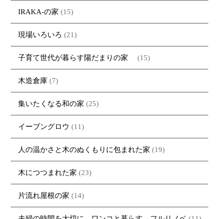
IRAKA-の家
(15)
現場いろいろ
(21)
子育て世代が暮らす陽だまりの家
(15)
木造倉庫
(7)
集いたくなる和の家
(25)
イーブングロウ
(11)
人の温かさと木のぬくもりに包まれた家
(19)
木につつまれた家
(23)
片流れ屋根の家
(14)
夫婦の時間を大切に ワンコと暮らす フルリノベ
(11)