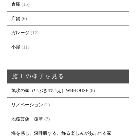
倉庫
(15)
店舗
(6)
ガレージ
(12)
小屋
(11)
施工の様子を見る
気吹の家（いぶきのいえ）WBHOUSE
(8)
リノベーション
(1)
トップページ
商品紹介
家（施工事例一覧）
鈴茂の家づくり
地蔵菩薩 覆堂
(7)
ブログ
・MUKU
・MUKUの家一覧
建物いろいろ
イベント
・DENTOU
・DENTOUの家一覧
お家見守り隊
海を感じ、深呼吸する。飾る楽しみがあふれる家