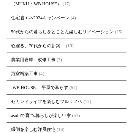
（MUKU × WB HOUSE）
(17)
大工紹介
・MARUTA
・MARUTAの家一覧
土地について
会社案内
・CUSTOM
・CUSTOM
住宅省エネ2024キャンペーン
(4)
ORDER
ORDERの家一覧
採用情報
・REFORM
・REFORMの家一覧
50代からの暮らしをとことん楽しむリノベーション
(25)
お問い合わせ
・資料請求
心躍る、70代からの新築
(19)
農業用倉庫 改修工事
(7)
浴室増築工事
(4)
-WB HOUSE- 平屋で暮らす
(57)
セカンドライフを楽しむフルリノベ
(17)
asobiで育つ.暮らしが楽しい家
(51)
縁側を楽しむ洋風住宅
(16)