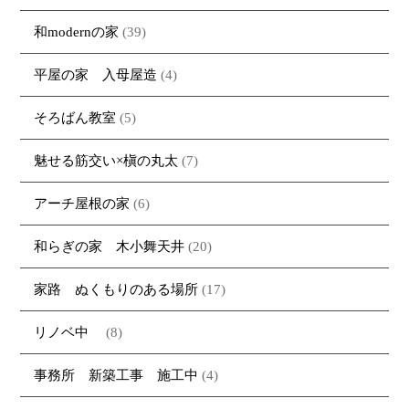
和modernの家
(39)
平屋の家 入母屋造
(4)
そろばん教室
(5)
魅せる筋交い×槇の丸太
(7)
アーチ屋根の家
(6)
和らぎの家 木小舞天井
(20)
家路 ぬくもりのある場所
(17)
リノベ中
(8)
事務所 新築工事 施工中
(4)