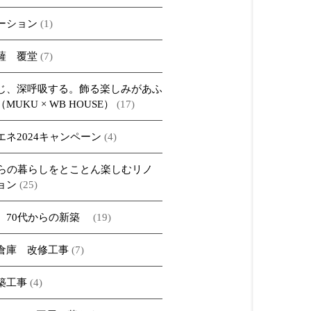
ーション
(1)
薩 覆堂
(7)
じ、深呼吸する。飾る楽しみがあふ
MUKU × WB HOUSE）
(17)
エネ2024キャンペーン
(4)
からの暮らしをとことん楽しむリノ
ョン
(25)
、70代からの新築
(19)
倉庫 改修工事
(7)
築工事
(4)