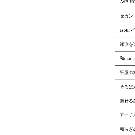
-WB 
セカン
asob
縁側を
和mod
平屋の
そろば
魅せる
アーチ
和らぎ