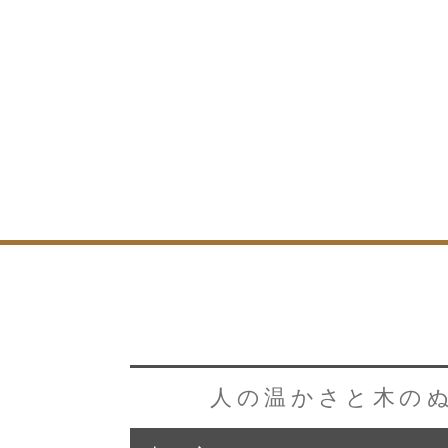
トップページ
ブログ
イベント
大工紹介
会社案内
採用情報
人の温かさと木の
お問い合わせ
・資料請求