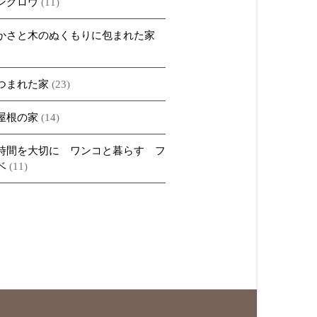
ングロウ
(11)
かさと木のぬくもりに包まれた家
つまれた家
(23)
屋根の家
(14)
時間を大切に ワンコと暮らす フ
ベ
(11)