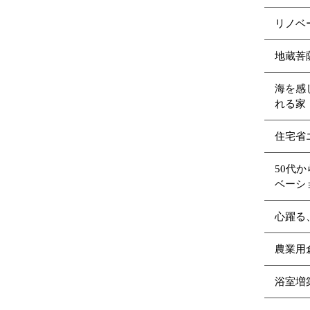
リノベ
地蔵菩
海を感
れる家（
住宅省
50代
ベーシ
心躍る
農業用
浴室増