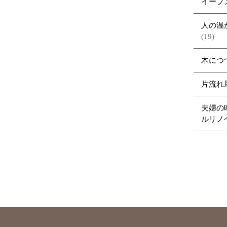
イーブ
人の温
(19)
木につ
片流れ
夫婦の
ルリノ