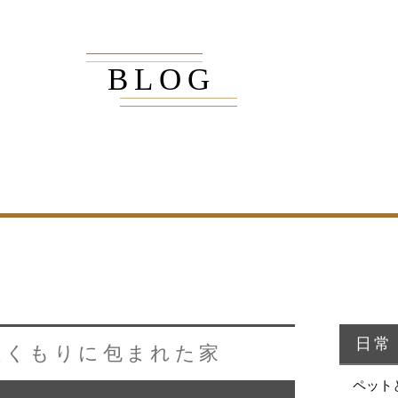
BLOG
商品紹介
家（施工事例一覧）
・MUKU
・MUKUの家一覧
・DENTOU
・DENTOUの家一覧
・MARUTA
・MARUTAの家一覧
・CUSTOM
・CUSTOM
ORDER
ORDERの家一覧
日常
ぬくもりに包まれた家
・REFORM
・REFORMの家一覧
ペット