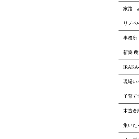
家路 
リノ
事務所
新築 
IRAK
現場い
子育て
木造倉
集いた