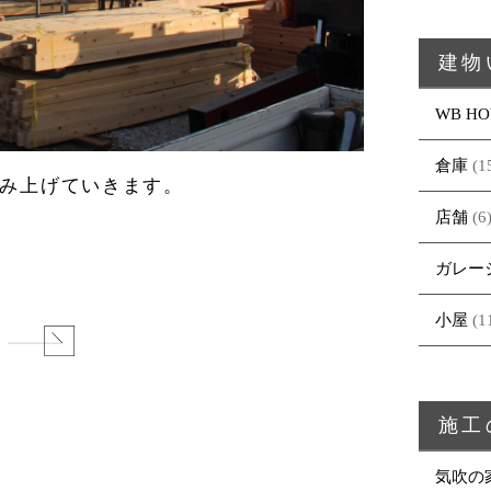
建物
WB HO
倉庫
(1
み上げていきます。
店舗
(6
ガレー
小屋
(1
る
施工
気吹の