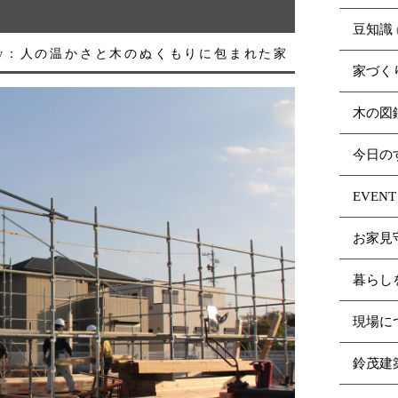
豆知識
gory：人の温かさと木のぬくもりに包まれた家
家づく
木の図
今日の
EVENT
お家見
暮らし
現場に
鈴茂建