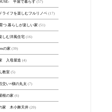
HOUSE- 平屋で暮らす
(57)
ドライフを楽しむフルリノベ
(17)
iで育つ.暮らしが楽しい家
(51)
楽しむ洋風住宅
(16)
ernの家
(39)
家 入母屋造
(4)
ん教室
(5)
筋交い×槇の丸太
(7)
屋根の家
(6)
の家 木小舞天井
(20)