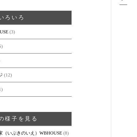
いろいろ
USE
(3)
5)
)
ジ
(12)
1)
の様子を見る
家（いぶきのいえ）WBHOUSE
(8)