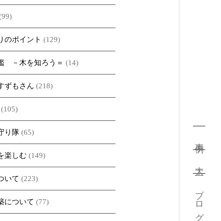
(99)
りのポイント
(129)
鑑 －木を知ろう＝
(14)
すずもさん
(218)
(105)
守り隊
(65)
事例
を楽しむ
(149)
大工
ついて
(223)
ブログ
築について
(77)