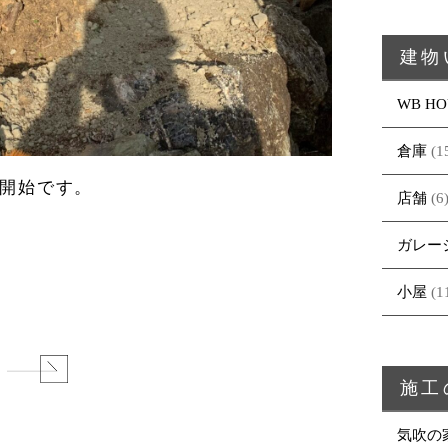
建物
WB HO
倉庫
(1
開始です。
店舗
(6
ガレー
小屋
(1
る
施工
気吹の