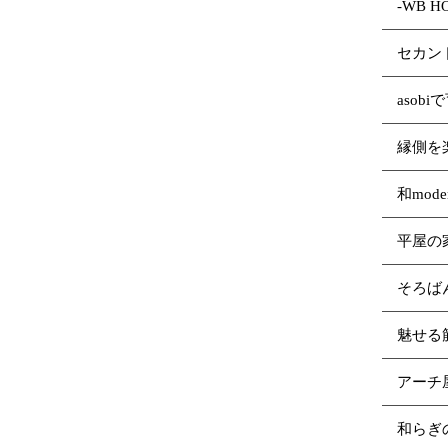
-WB 
セカン
asob
縁側を
和mod
平屋の
そろば
魅せる
アーチ
和らぎ