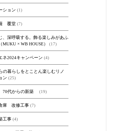
ーション
(1)
薩 覆堂
(7)
じ、深呼吸する。飾る楽しみがあふ
MUKU × WB HOUSE）
(17)
エネ2024キャンペーン
(4)
からの暮らしをとことん楽しむリノ
ョン
(25)
、70代からの新築
(19)
倉庫 改修工事
(7)
築工事
(4)