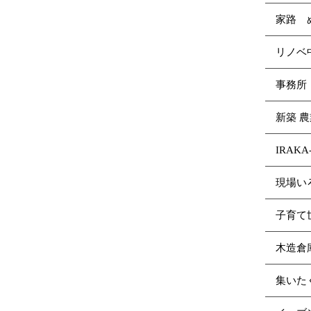
家路 
リノ
事務所
新築 
IRAK
現場い
子育て
木造倉
集いた