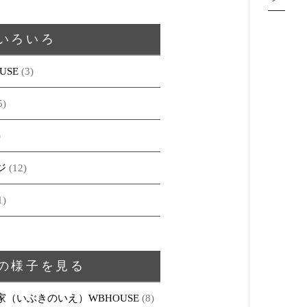
いろいろ
USE
(3)
5)
)
ジ
(12)
1)
の様子を見る
家（いぶきのいえ）WBHOUSE
(8)