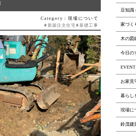
始
豆知識
Category：現場について
家づく
#
新築注文住宅
#
基礎工事
木の図
今日の
EVENT
お家見
暮らし
現場に
鈴茂建