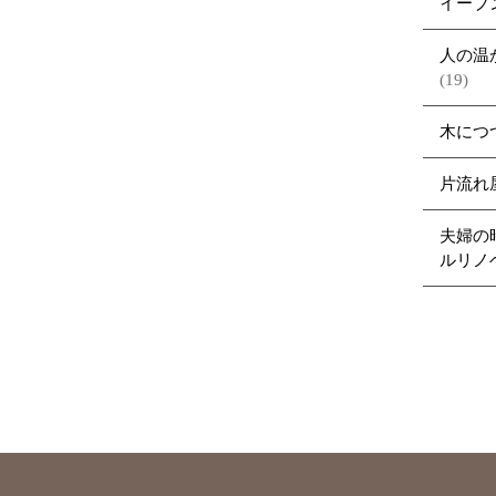
イーブ
人の温
(19)
木につ
片流れ
夫婦の
ルリノ