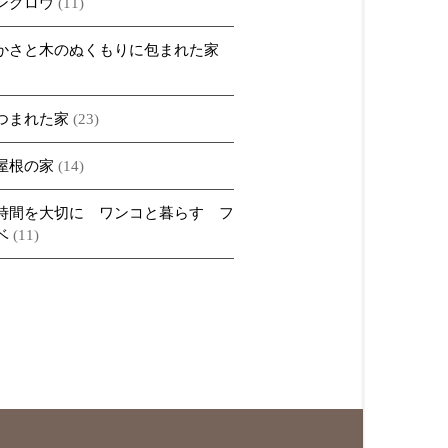
ングロウ
(11)
かさと木のぬくもりに包まれた家
つまれた家
(23)
屋根の家
(14)
時間を大切に ワンコと暮らす フ
ベ
(11)