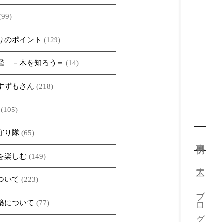
(99)
りのポイント
(129)
鑑 －木を知ろう＝
(14)
すずもさん
(218)
(105)
守り隊
(65)
事例
を楽しむ
(149)
大工
ついて
(223)
ブログ
築について
(77)