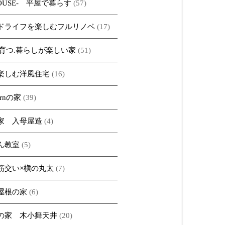
HOUSE- 平屋で暮らす
(57)
ドライフを楽しむフルリノベ
(17)
iで育つ.暮らしが楽しい家
(51)
楽しむ洋風住宅
(16)
ernの家
(39)
家 入母屋造
(4)
ん教室
(5)
筋交い×槇の丸太
(7)
屋根の家
(6)
の家 木小舞天井
(20)