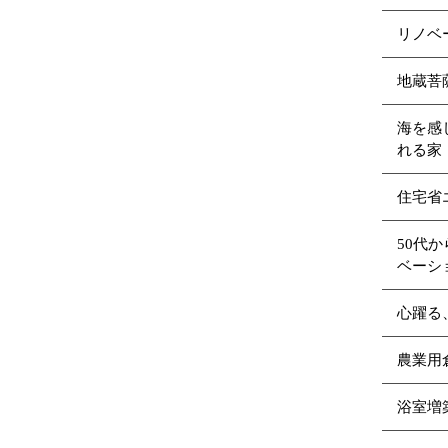
リノベ
地蔵菩
海を感
れる家（
住宅省
50代
ベーシ
心躍る
農業用
浴室増