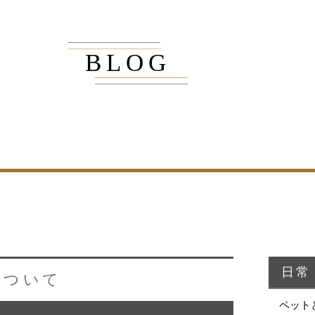
BLOG
商品紹介
家（施工事例一覧）
・MUKU
・MUKUの家一覧
・DENTOU
・DENTOUの家一覧
・MARUTA
・MARUTAの家一覧
・CUSTOM
・CUSTOM
ORDER
ORDERの家一覧
日常
について
・REFORM
・REFORMの家一覧
ペット