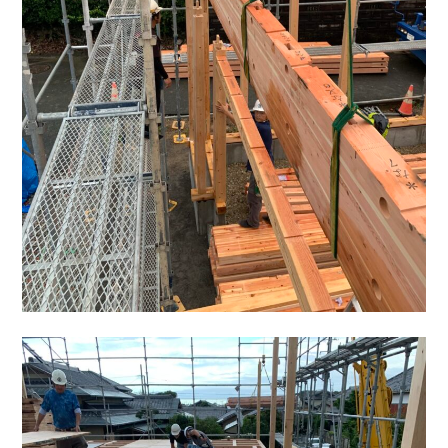
トップページ
商品紹介
家（施工事例一覧）
鈴茂の家づくり
ブログ
・MUKU
・MUKUの家一覧
建物いろいろ
イベント
・DENTOU
・DENTOUの家一覧
お家見守り隊
大工紹介
・MARUTA
・MARUTAの家一覧
土地について
会社案内
・CUSTOM
・CUSTOM
ORDER
ORDERの家一覧
採用情報
・REFORM
・REFORMの家一覧
お問い合わせ
・資料請求