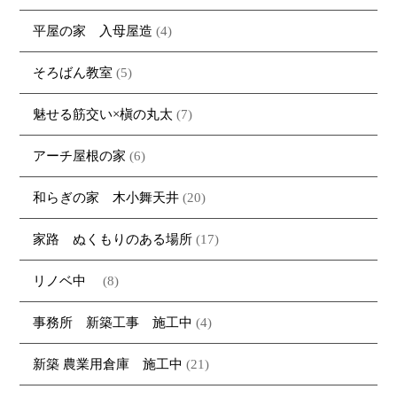
平屋の家 入母屋造
(4)
そろばん教室
(5)
魅せる筋交い×槇の丸太
(7)
アーチ屋根の家
(6)
和らぎの家 木小舞天井
(20)
家路 ぬくもりのある場所
(17)
リノベ中
(8)
事務所 新築工事 施工中
(4)
新築 農業用倉庫 施工中
(21)