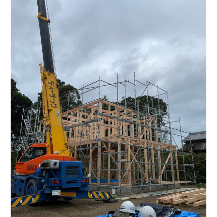
トップページ
商品紹介
家（施工事例一覧）
鈴茂の家づくり
ブログ
・MUKU
・MUKUの家一覧
建物いろいろ
イベント
・DENTOU
・DENTOUの家一覧
お家見守り隊
大工紹介
・MARUTA
・MARUTAの家一覧
土地について
会社案内
・CUSTOM
・CUSTOM
ORDER
ORDERの家一覧
採用情報
・REFORM
・REFORMの家一覧
お問い合わせ
・資料請求