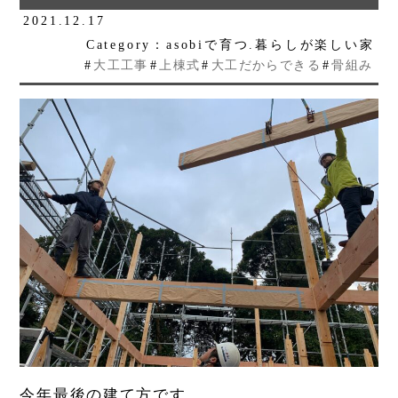
2021.12.17
Category：asobiで育つ.暮らしが楽しい家
#
大工工事
#
上棟式
#
大工だからできる
#
骨組み
今年最後の建て方です。