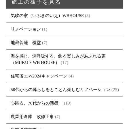
施工の様子を見る
・資料請求
気吹の家（いぶきのいえ）WBHOUSE
(8)
リノベーション
(1)
地蔵菩薩 覆堂
(7)
海を感じ、深呼吸する。飾る楽しみがあふれる家
（MUKU × WB HOUSE）
(17)
住宅省エネ2024キャンペーン
(4)
50代からの暮らしをとことん楽しむリノベーション
(25)
心躍る、70代からの新築
(19)
農業用倉庫 改修工事
(7)