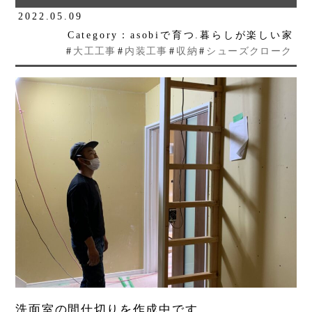
2022.05.09
Category：asobiで育つ.暮らしが楽しい家
#
大工工事
#
内装工事
#
収納
#
シューズクローク
洗面室の間仕切りを作成中です。