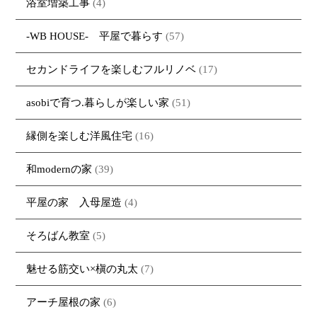
浴室増築工事
(4)
-WB HOUSE- 平屋で暮らす
(57)
セカンドライフを楽しむフルリノベ
(17)
asobiで育つ.暮らしが楽しい家
(51)
縁側を楽しむ洋風住宅
(16)
和modernの家
(39)
平屋の家 入母屋造
(4)
そろばん教室
(5)
魅せる筋交い×槇の丸太
(7)
アーチ屋根の家
(6)