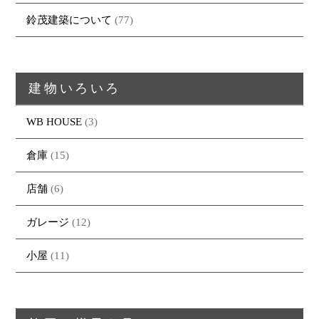
鈴茂建築について
(77)
建物いろいろ
WB HOUSE
(3)
倉庫
(15)
トップページ
商品紹介
家（施工事例一覧）
鈴茂の家づくり
店舗
(6)
ブログ
・MUKU
・MUKUの家一覧
建物いろいろ
イベント
・DENTOU
・DENTOUの家一覧
お家見守り隊
ガレージ
(12)
大工紹介
・MARUTA
・MARUTAの家一覧
土地について
小屋
(11)
会社案内
・CUSTOM
・CUSTOM
ORDER
ORDERの家一覧
採用情報
・REFORM
・REFORMの家一覧
お問い合わせ