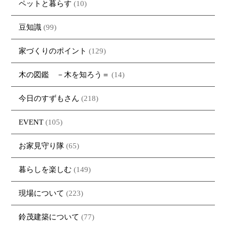
ペットと暮らす
(10)
豆知識
(99)
家づくりのポイント
(129)
木の図鑑 －木を知ろう＝
(14)
今日のすずもさん
(218)
トップページ
商品紹介
家（施工事例一覧）
鈴茂の家づくり
EVENT
(105)
ブログ
・MUKU
・MUKUの家一覧
建物いろいろ
イベント
・DENTOU
・DENTOUの家一覧
お家見守り隊
お家見守り隊
(65)
大工紹介
・MARUTA
・MARUTAの家一覧
土地について
暮らしを楽しむ
(149)
会社案内
・CUSTOM
・CUSTOM
ORDER
ORDERの家一覧
現場について
(223)
採用情報
・REFORM
・REFORMの家一覧
お問い合わせ
鈴茂建築について
(77)
・資料請求