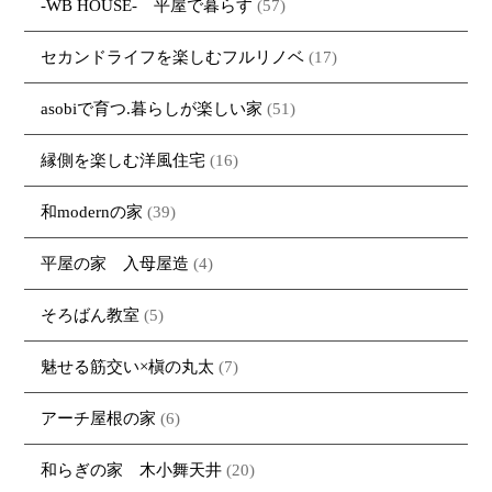
-WB HOUSE- 平屋で暮らす
(57)
セカンドライフを楽しむフルリノベ
(17)
asobiで育つ.暮らしが楽しい家
(51)
縁側を楽しむ洋風住宅
(16)
和modernの家
(39)
平屋の家 入母屋造
(4)
そろばん教室
(5)
魅せる筋交い×槇の丸太
(7)
アーチ屋根の家
(6)
和らぎの家 木小舞天井
(20)