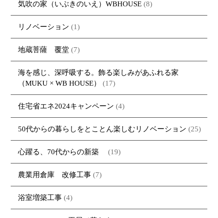
気吹の家（いぶきのいえ）WBHOUSE
(8)
リノベーション
(1)
地蔵菩薩 覆堂
(7)
海を感じ、深呼吸する。飾る楽しみがあふれる家
（MUKU × WB HOUSE）
(17)
住宅省エネ2024キャンペーン
(4)
50代からの暮らしをとことん楽しむリノベーション
(25)
心躍る、70代からの新築
(19)
農業用倉庫 改修工事
(7)
浴室増築工事
(4)