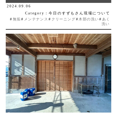
2024.09.06
Category：今日のすずもさん現場について
#
無垢
#
メンテナンス
#
クリーニング
#
木部の洗い
#
あく
洗い