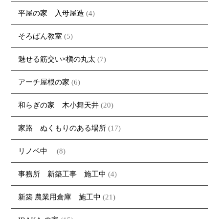
平屋の家 入母屋造
(4)
そろばん教室
(5)
魅せる筋交い×槇の丸太
(7)
アーチ屋根の家
(6)
和らぎの家 木小舞天井
(20)
家路 ぬくもりのある場所
(17)
リノベ中
(8)
事務所 新築工事 施工中
(4)
新築 農業用倉庫 施工中
(21)