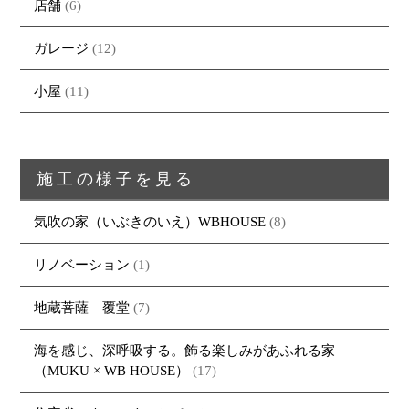
店舗
(6)
ガレージ
(12)
小屋
(11)
トップページ
商品紹介
家（施工事例一覧）
鈴茂の家づくり
ブログ
・MUKU
・MUKUの家一覧
建物いろいろ
イベント
・DENTOU
・DENTOUの家一覧
お家見守り隊
施工の様子を見る
大工紹介
・MARUTA
・MARUTAの家一覧
土地について
気吹の家（いぶきのいえ）WBHOUSE
(8)
会社案内
・CUSTOM
・CUSTOM
ORDER
ORDERの家一覧
採用情報
リノベーション
(1)
・REFORM
・REFORMの家一覧
お問い合わせ
・資料請求
地蔵菩薩 覆堂
(7)
海を感じ、深呼吸する。飾る楽しみがあふれる家
（MUKU × WB HOUSE）
(17)