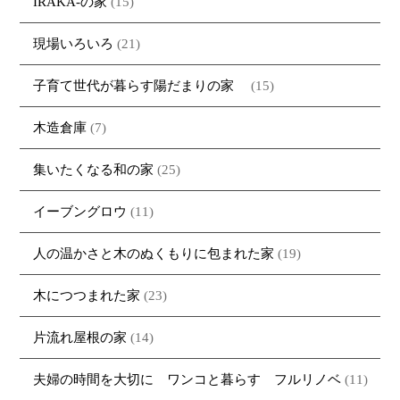
IRAKA-の家
(15)
現場いろいろ
(21)
子育て世代が暮らす陽だまりの家
(15)
木造倉庫
(7)
集いたくなる和の家
(25)
イーブングロウ
(11)
人の温かさと木のぬくもりに包まれた家
(19)
木につつまれた家
(23)
片流れ屋根の家
(14)
夫婦の時間を大切に ワンコと暮らす フルリノベ
(11)