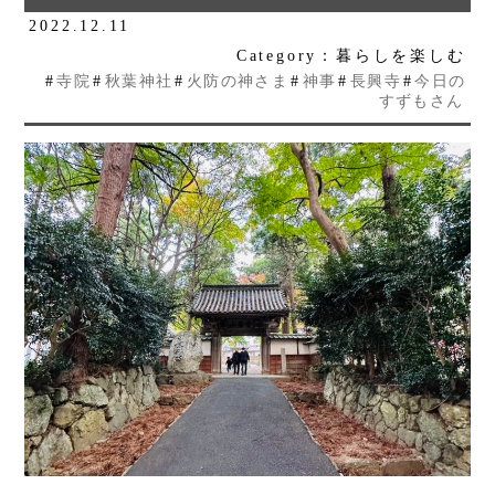
2022.12.11
Category：暮らしを楽しむ
#
寺院
#
秋葉神社
#
火防の神さま
#
神事
#
長興寺
#
今日の
すずもさん