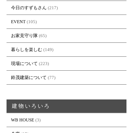
今日のすずもさん
(217)
EVENT
(105)
お家見守り隊
(65)
暮らしを楽しむ
(149)
現場について
(223)
鈴茂建築について
(77)
トップページ
商品紹介
家（施工事例一覧）
鈴茂の家づくり
建物いろいろ
ブログ
・MUKU
・MUKUの家一覧
建物いろいろ
WB HOUSE
(3)
イベント
・DENTOU
・DENTOUの家一覧
お家見守り隊