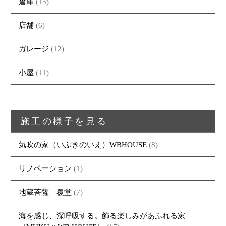
倉庫
(15)
大工紹介
・MARUTA
・MARUTAの家一覧
土地について
会社案内
・CUSTOM
・CUSTOM
店舗
(6)
ORDER
ORDERの家一覧
採用情報
・REFORM
ガレージ
(12)
・REFORMの家一覧
お問い合わせ
・資料請求
小屋
(11)
施工の様子を見る
気吹の家（いぶきのいえ）WBHOUSE
(8)
リノベーション
(1)
地蔵菩薩 覆堂
(7)
海を感じ、深呼吸する。飾る楽しみがあふれる家