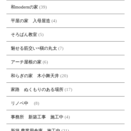
和modernの家
(39)
平屋の家 入母屋造
(4)
そろばん教室
(5)
魅せる筋交い×槇の丸太
(7)
アーチ屋根の家
(6)
和らぎの家 木小舞天井
(20)
家路 ぬくもりのある場所
(17)
リノベ中
(8)
事務所 新築工事 施工中
(4)
新築 農業用倉庫 施工中
(21)