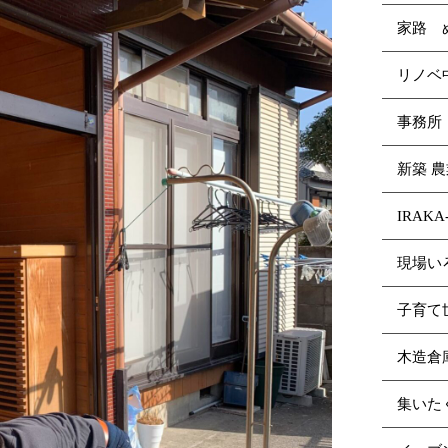
家路 
リノ
事務所
新築 
IRAK
現場い
子育て
木造倉
集いた