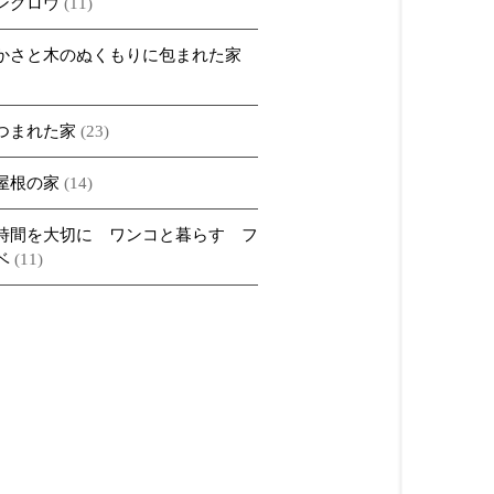
ングロウ
(11)
かさと木のぬくもりに包まれた家
つまれた家
(23)
屋根の家
(14)
時間を大切に ワンコと暮らす フ
ベ
(11)