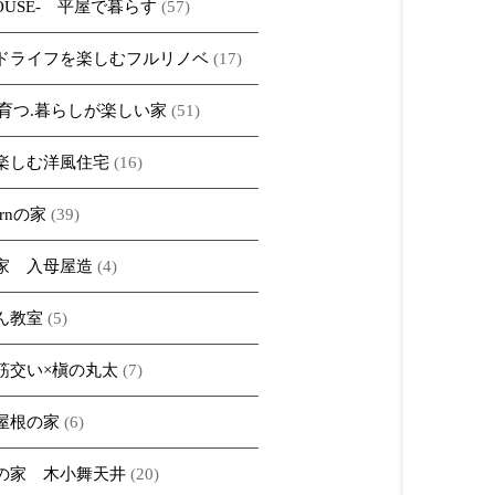
HOUSE- 平屋で暮らす
(57)
ドライフを楽しむフルリノベ
(17)
iで育つ.暮らしが楽しい家
(51)
楽しむ洋風住宅
(16)
ernの家
(39)
家 入母屋造
(4)
ん教室
(5)
筋交い×槇の丸太
(7)
屋根の家
(6)
の家 木小舞天井
(20)