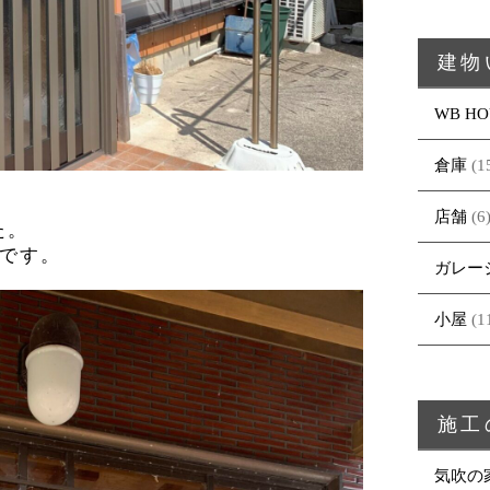
建物
WB HO
倉庫
(1
店舗
(6
た。
です。
ガレー
小屋
(1
施工
気吹の