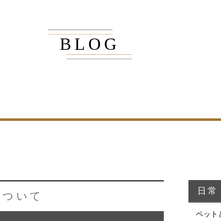
BLOG
商品紹介
家（施工事例一覧）
・MUKU
・MUKUの家一覧
・DENTOU
・DENTOUの家一覧
・MARUTA
・MARUTAの家一覧
・CUSTOM
・CUSTOM
ORDER
ORDERの家一覧
日常
について
・REFORM
・REFORMの家一覧
ペット