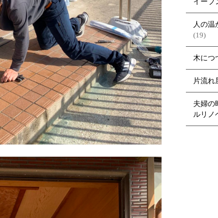
イーブ
人の温
(19)
木につ
片流れ
夫婦の
ルリノ