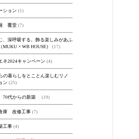
ーション
(1)
薩 覆堂
(7)
じ、深呼吸する。飾る楽しみがあふ
MUKU × WB HOUSE）
(17)
エネ2024キャンペーン
(4)
からの暮らしをとことん楽しむリノ
ョン
(25)
、70代からの新築
(19)
倉庫 改修工事
(7)
築工事
(4)