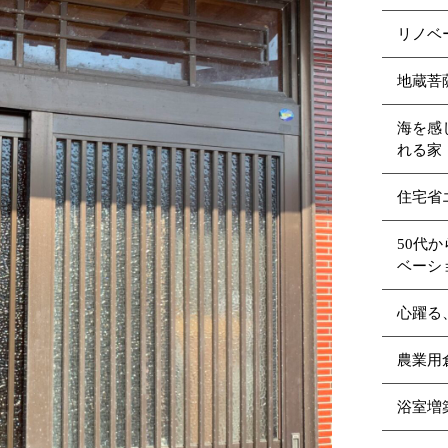
リノベ
地蔵菩
海を感
れる家（
住宅省
50代
ベーシ
心躍る
農業用
浴室増