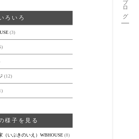
ブログ
いろいろ
USE
(3)
5)
)
ジ
(12)
1)
の様子を見る
家（いぶきのいえ）WBHOUSE
(8)