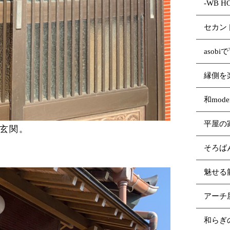
-WB 
セカン
asob
縁側を
和mod
平屋の
玄関。
そろば
魅せる
アーチ
和らぎ