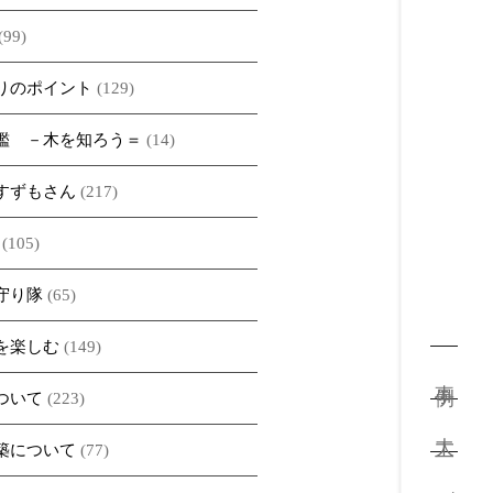
(99)
りのポイント
(129)
鑑 －木を知ろう＝
(14)
すずもさん
(217)
(105)
守り隊
(65)
を楽しむ
(149)
事例
ついて
(223)
大工
築について
(77)