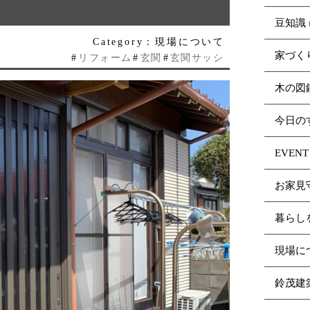
豆知識
Category：現場について
家づく
#
リフォーム
#
玄関
#
玄関サッシ
木の図
今日の
EVENT
お家見
暮らし
現場に
鈴茂建