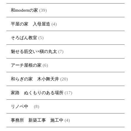
和modernの家
(39)
平屋の家 入母屋造
(4)
そろばん教室
(5)
魅せる筋交い×槇の丸太
(7)
アーチ屋根の家
(6)
和らぎの家 木小舞天井
(20)
家路 ぬくもりのある場所
(17)
リノベ中
(8)
事務所 新築工事 施工中
(4)