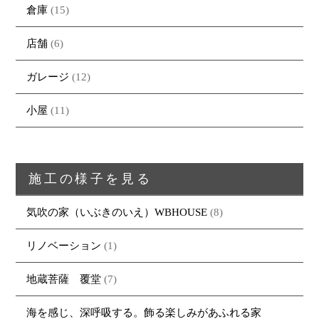
倉庫
(15)
店舗
(6)
ガレージ
(12)
トップページ
商品紹介
家（施工事例一覧）
鈴茂の家づくり
小屋
(11)
ブログ
・MUKU
・MUKUの家一覧
建物いろいろ
イベント
・DENTOU
・DENTOUの家一覧
お家見守り隊
大工紹介
・MARUTA
・MARUTAの家一覧
土地について
施工の様子を見る
会社案内
・CUSTOM
・CUSTOM
ORDER
ORDERの家一覧
気吹の家（いぶきのいえ）WBHOUSE
(8)
採用情報
・REFORM
・REFORMの家一覧
お問い合わせ
リノベーション
(1)
・資料請求
地蔵菩薩 覆堂
(7)
海を感じ、深呼吸する。飾る楽しみがあふれる家