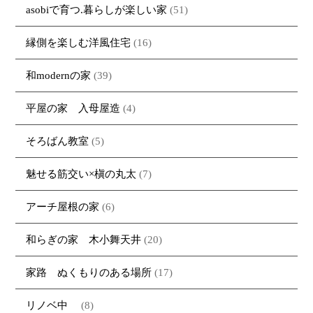
asobiで育つ.暮らしが楽しい家
(51)
縁側を楽しむ洋風住宅
(16)
和modernの家
(39)
平屋の家 入母屋造
(4)
そろばん教室
(5)
魅せる筋交い×槇の丸太
(7)
アーチ屋根の家
(6)
和らぎの家 木小舞天井
(20)
家路 ぬくもりのある場所
(17)
リノベ中
(8)