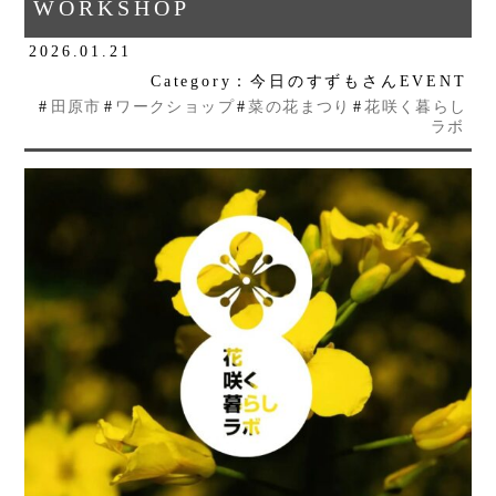
WORKSHOP
2026.01.21
Category：今日のすずもさんEVENT
#
田原市
#
ワークショップ
#
菜の花まつり
#
花咲く暮らし
ラボ