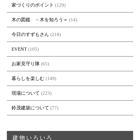
家づくりのポイント
(129)
イベント
・DENTOU
・DENTOUの家一覧
お家見守り隊
大工紹介
・MARUTA
・MARUTAの家一覧
土地について
木の図鑑 －木を知ろう＝
(14)
会社案内
・CUSTOM
・CUSTOM
ORDER
ORDERの家一覧
今日のすずもさん
(218)
採用情報
・REFORM
・REFORMの家一覧
お問い合わせ
EVENT
(105)
・資料請求
お家見守り隊
(65)
暮らしを楽しむ
(149)
現場について
(223)
鈴茂建築について
(77)
建物いろいろ