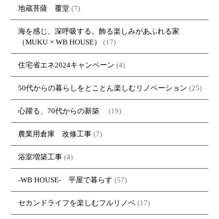
地蔵菩薩 覆堂
(7)
海を感じ、深呼吸する。飾る楽しみがあふれる家
（MUKU × WB HOUSE）
(17)
住宅省エネ2024キャンペーン
(4)
50代からの暮らしをとことん楽しむリノベーション
(25)
心躍る、70代からの新築
(19)
農業用倉庫 改修工事
(7)
浴室増築工事
(4)
-WB HOUSE- 平屋で暮らす
(57)
セカンドライフを楽しむフルリノベ
(17)