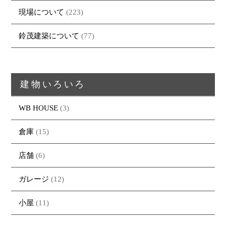
現場について
(223)
鈴茂建築について
(77)
建物いろいろ
WB HOUSE
(3)
トップページ
商品紹介
家（施工事例一覧）
鈴茂の家づくり
倉庫
(15)
ブログ
・MUKU
・MUKUの家一覧
建物いろいろ
店舗
(6)
イベント
・DENTOU
・DENTOUの家一覧
お家見守り隊
ガレージ
(12)
大工紹介
・MARUTA
・MARUTAの家一覧
土地について
会社案内
・CUSTOM
・CUSTOM
小屋
(11)
ORDER
ORDERの家一覧
採用情報
・REFORM