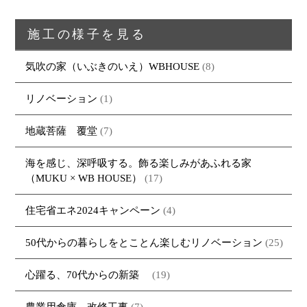
・REFORMの家一覧
お問い合わせ
・資料請求
施工の様子を見る
気吹の家（いぶきのいえ）WBHOUSE
(8)
リノベーション
(1)
地蔵菩薩 覆堂
(7)
海を感じ、深呼吸する。飾る楽しみがあふれる家
（MUKU × WB HOUSE）
(17)
住宅省エネ2024キャンペーン
(4)
50代からの暮らしをとことん楽しむリノベーション
(25)
心躍る、70代からの新築
(19)
農業用倉庫 改修工事
(7)