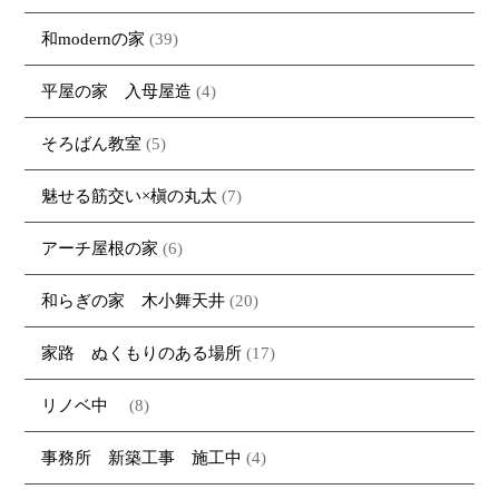
和modernの家
(39)
平屋の家 入母屋造
(4)
そろばん教室
(5)
魅せる筋交い×槇の丸太
(7)
アーチ屋根の家
(6)
和らぎの家 木小舞天井
(20)
家路 ぬくもりのある場所
(17)
リノベ中
(8)
事務所 新築工事 施工中
(4)