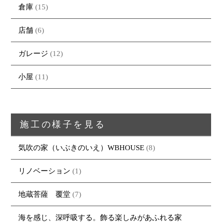
倉庫
(15)
店舗
(6)
ガレージ
(12)
小屋
(11)
施工の様子を見る
気吹の家（いぶきのいえ）WBHOUSE
(8)
リノベーション
(1)
トップページ
商品紹介
家（施工事例一覧）
鈴茂の家づくり
地蔵菩薩 覆堂
(7)
ブログ
・MUKU
・MUKUの家一覧
建物いろいろ
イベント
・DENTOU
・DENTOUの家一覧
お家見守り隊
海を感じ、深呼吸する。飾る楽しみがあふれる家