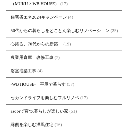
（MUKU × WB HOUSE）
(17)
大工紹介
・MARUTA
・MARUTAの家一覧
土地について
会社案内
・CUSTOM
・CUSTOM
住宅省エネ2024キャンペーン
(4)
ORDER
ORDERの家一覧
採用情報
・REFORM
・REFORMの家一覧
50代からの暮らしをとことん楽しむリノベーション
(25)
お問い合わせ
・資料請求
心躍る、70代からの新築
(19)
農業用倉庫 改修工事
(7)
浴室増築工事
(4)
-WB HOUSE- 平屋で暮らす
(57)
セカンドライフを楽しむフルリノベ
(17)
asobiで育つ.暮らしが楽しい家
(51)
縁側を楽しむ洋風住宅
(16)