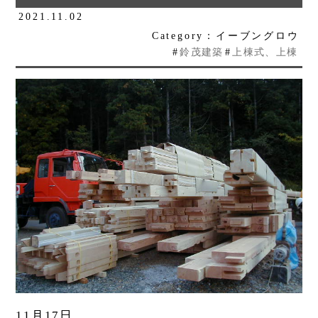
2021.11.02
Category：イーブングロウ
#
鈴茂建築
#
上棟式、上棟
11月17日