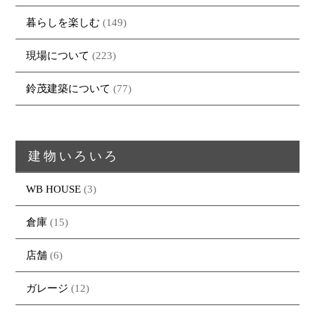
暮らしを楽しむ
(149)
トップページ
商品紹介
家（施工事例一覧）
鈴茂の家づくり
現場について
(223)
ブログ
・MUKU
・MUKUの家一覧
建物いろいろ
鈴茂建築について
(77)
イベント
・DENTOU
・DENTOUの家一覧
お家見守り隊
大工紹介
・MARUTA
・MARUTAの家一覧
土地について
会社案内
・CUSTOM
・CUSTOM
ORDER
ORDERの家一覧
建物いろいろ
採用情報
・REFORM
・REFORMの家一覧
WB HOUSE
(3)
お問い合わせ
・資料請求
倉庫
(15)
店舗
(6)
ガレージ
(12)