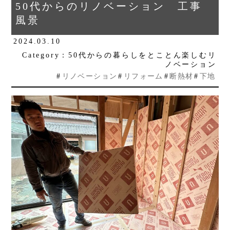
50代からのリノベーション 工事
風景
2024.03.10
Category：50代からの暮らしをとことん楽しむリ
ノベーション
#
リノベーション
#
リフォーム
#
断熱材
#
下地