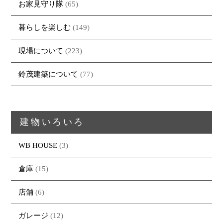
お家見守り隊
(65)
暮らしを楽しむ
(149)
トップページ
商品紹介
家（施工事例一覧）
鈴茂の家づくり
現場について
(223)
ブログ
・MUKU
・MUKUの家一覧
建物いろいろ
イベント
・DENTOU
・DENTOUの家一覧
お家見守り隊
鈴茂建築について
(77)
大工紹介
・MARUTA
・MARUTAの家一覧
土地について
会社案内
・CUSTOM
・CUSTOM
ORDER
ORDERの家一覧
建物いろいろ
採用情報
・REFORM
・REFORMの家一覧
お問い合わせ
WB HOUSE
(3)
・資料請求
倉庫
(15)
店舗
(6)
ガレージ
(12)