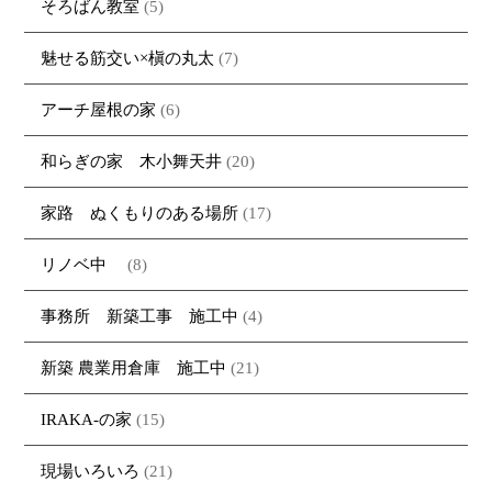
そろばん教室
(5)
魅せる筋交い×槇の丸太
(7)
アーチ屋根の家
(6)
和らぎの家 木小舞天井
(20)
家路 ぬくもりのある場所
(17)
リノベ中
(8)
事務所 新築工事 施工中
(4)
新築 農業用倉庫 施工中
(21)
IRAKA-の家
(15)
現場いろいろ
(21)