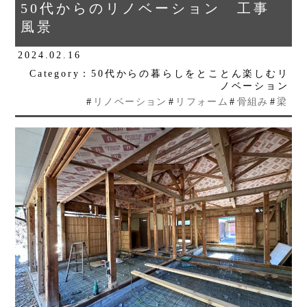
50代からのリノベーション 工事
風景
2024.02.16
Category：50代からの暮らしをとことん楽しむリ
ノベーション
#
リノベーション
#
リフォーム
#
骨組み
#
梁