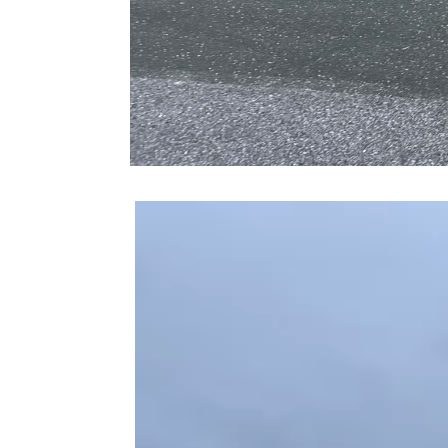
動
画
プ
レー
ヤー