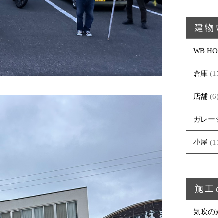
建物
WB HO
倉庫
(1
店舗
(6
ガレー
小屋
(1
施工
気吹の