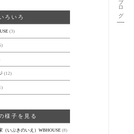
ブログ
いろいろ
USE
(3)
5)
)
ジ
(12)
1)
の様子を見る
家（いぶきのいえ）WBHOUSE
(8)