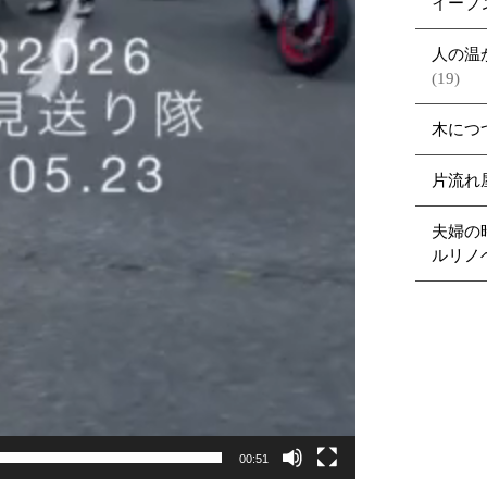
イーブ
人の温
(19)
木につ
片流れ
夫婦の
ルリノ
00:51