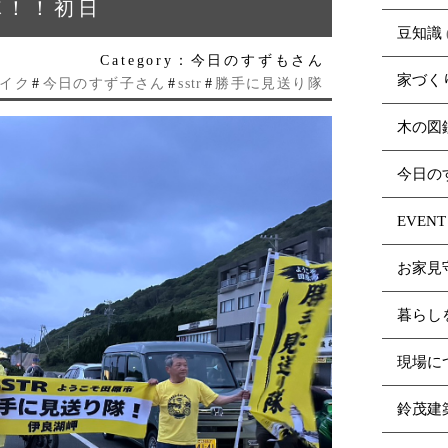
隊！！初日
豆知識
Category：今日のすずもさん
家づく
イク
#
今日のすず子さん
#
sstr
#
勝手に見送り隊
木の図
今日の
EVENT
お家見
暮らし
現場に
鈴茂建