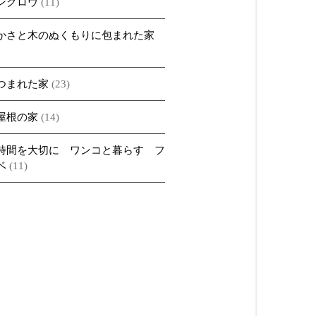
ングロウ
(11)
かさと木のぬくもりに包まれた家
つまれた家
(23)
屋根の家
(14)
時間を大切に ワンコと暮らす フ
ベ
(11)