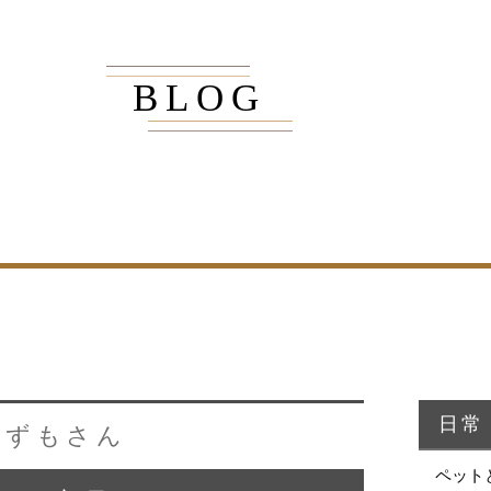
BLOG
商品紹介
家（施工事例一覧）
・MUKU
・MUKUの家一覧
・DENTOU
・DENTOUの家一覧
・MARUTA
・MARUTAの家一覧
・CUSTOM
・CUSTOM
ORDER
ORDERの家一覧
日常
すずもさん
・REFORM
・REFORMの家一覧
ペット