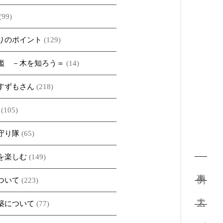
(99)
りのポイント
(129)
鑑 －木を知ろう＝
(14)
すずもさん
(218)
(105)
守り隊
(65)
を楽しむ
(149)
事例
ついて
(223)
大工
築について
(77)