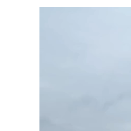
動
画
プ
レー
ヤー