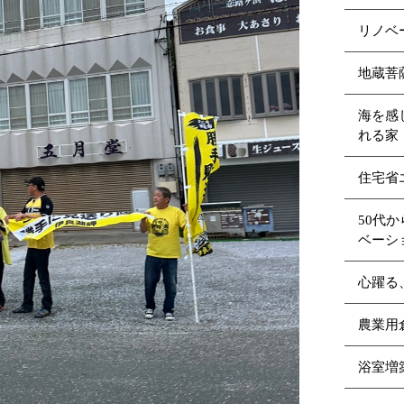
リノベ
地蔵菩
海を感
れる家（
住宅省
50代
ベーシ
心躍る
農業用
浴室増