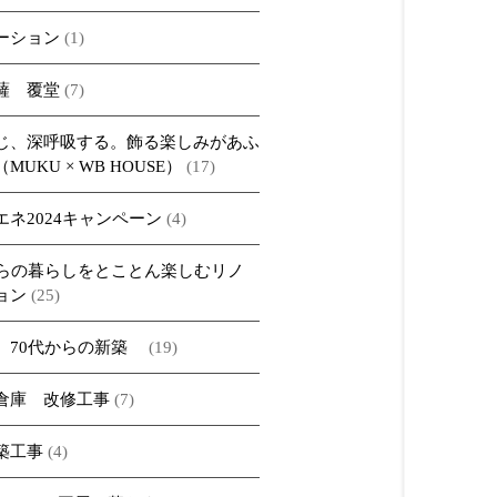
ーション
(1)
薩 覆堂
(7)
じ、深呼吸する。飾る楽しみがあふ
MUKU × WB HOUSE）
(17)
エネ2024キャンペーン
(4)
からの暮らしをとことん楽しむリノ
ョン
(25)
、70代からの新築
(19)
倉庫 改修工事
(7)
築工事
(4)