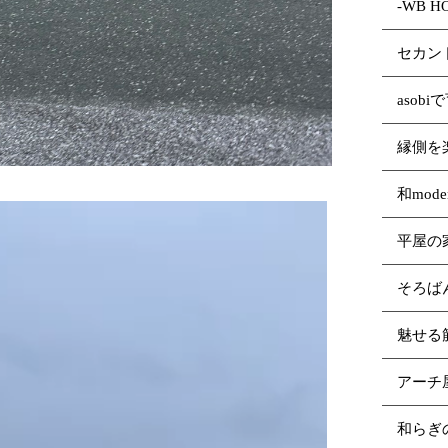
-WB 
セカン
asob
縁側を
和mod
平屋の
そろば
魅せる
アーチ
和らぎ