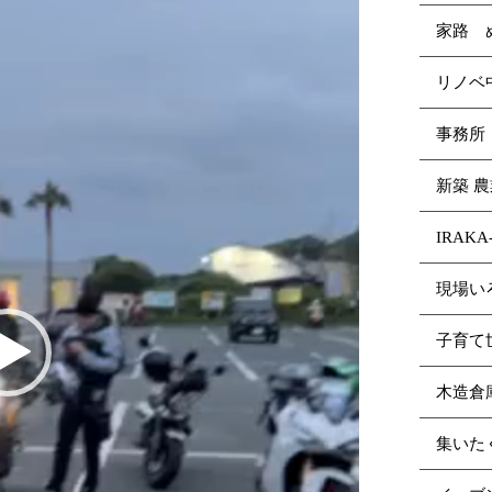
家路 
リノ
事務所
新築 
IRAK
現場い
子育て
木造倉
集いた