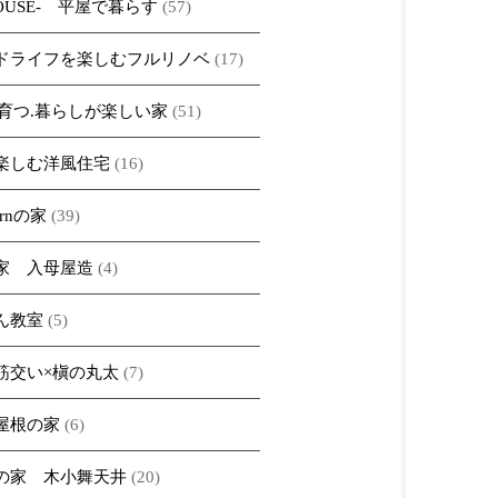
HOUSE- 平屋で暮らす
(57)
ドライフを楽しむフルリノベ
(17)
iで育つ.暮らしが楽しい家
(51)
楽しむ洋風住宅
(16)
ernの家
(39)
家 入母屋造
(4)
ん教室
(5)
筋交い×槇の丸太
(7)
屋根の家
(6)
の家 木小舞天井
(20)